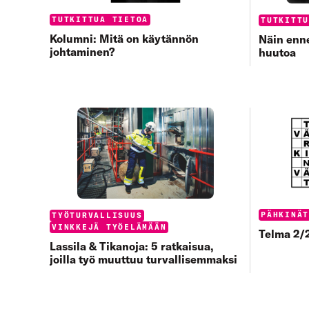
Categories:
TUTKITTUA TIETOA
Categorie
TUTKITT
Kolumni: Mitä on käytännön
Näin enne
johtaminen?
huutoa
Categorie
PÄHKINÄ
Categories:
TYÖTURVALLISUUS
VINKKEJÄ TYÖELÄMÄÄN
Telma 2/2
Lassila & Tikanoja: 5 ratkaisua,
joilla työ muuttuu turvallisemmaksi