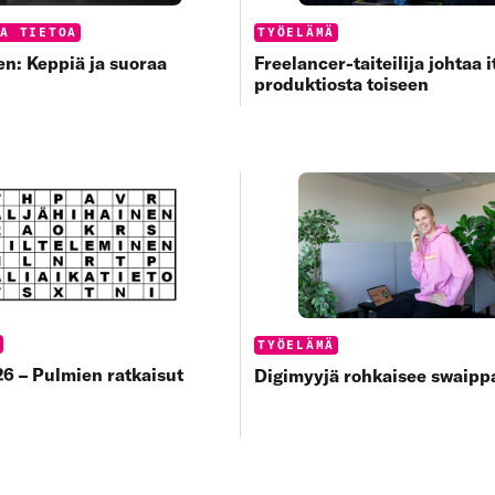
s:
Categories:
UA TIETOA
TYÖELÄMÄ
n: Keppiä ja suoraa
Freelancer-taiteilija johtaa 
produktiosta toiseen
s:
T
Categories:
TYÖELÄMÄ
6 – Pulmien ratkaisut
Digimyyjä rohkaisee swaip