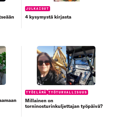
Categories:
JULKAISUT
4 kysymystä kirjasta
itseään
Categories:
TYÖELÄMÄ
TYÖTURVALLISUUS
paamaan
Millainen on
torninosturinkuljettajan työpäivä?