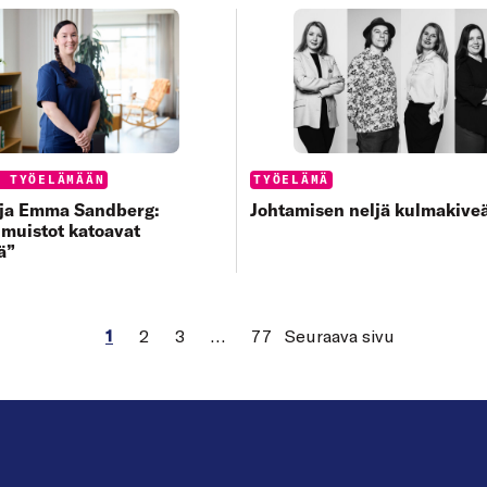
s:
Categories:
Ä TYÖELÄMÄÄN
TYÖELÄMÄ
aja Emma Sandberg:
Johtamisen neljä kulmakive
muistot katoavat
ä”
1
2
3
…
77
Seuraava sivu