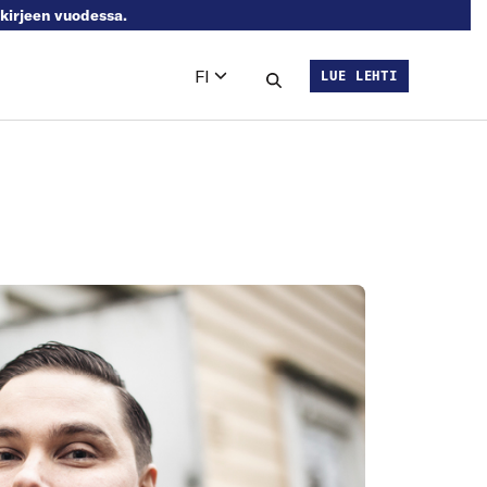
skirjeen vuodessa.
FI
LUE LEHTI
Languages
Hae sivustolta