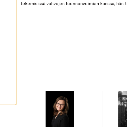
tekemisissä vahvojen luonnonvoimien kanssa, hän t
H
Y
V
Ä
K
S
Y
K
A
I
K
K
I
E
V
Ä
S
T
E
E
T