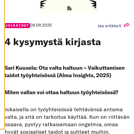
K
A
I
K
K
I
09.09.2025
Jaa artikkeli
JULKAISUT
H
Y
4 kysymystä kirjasta
V
Ä
K
S
Y
K
A
Sari Kuusela: Ota valta haltuun – Vaikuttamisen
I
taidot työyhteisössä (Alma Insights, 2025)
K
K
I
E
Miten vallan voi ottaa haltuun työyhteisössä?
V
Ä
S
T
E
Jokaisella on työyhteisössä tehtävänsä antama
E
valta, ja sitä on tarkoitus käyttää. Kun on riittävän
T
osaava, pystyy ratkaisemaan ongelmia, omaa
hyvät sosiaaliset taidot ja suhteet muihin,