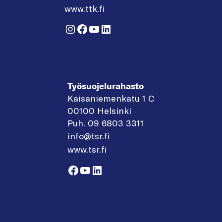
www.ttk.fi
Instagram
Facebook
YouTube
LinkedIn
Työsuojelurahasto
Kaisaniemenkatu 1 C
00100 Helsinki
Puh. 09 6803 3311
info@tsr.fi
www.tsr.fi
Facebook
YouTube
LinkedIn