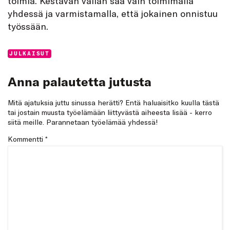
toimia. Kestävän vallan saa vain toimimalla
yhdessä ja varmistamalla, että jokainen onnistuu
työssään.
Categories:
JULKAISUT
Anna palautetta jutusta
Mitä ajatuksia juttu sinussa herätti? Entä haluaisitko kuulla tästä
tai jostain muusta työelämään liittyvästä aiheesta lisää - kerro
siitä meille. Parannetaan työelämää yhdessä!
Kommentti
*