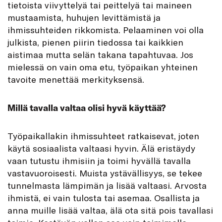
tietoista viivyttelyä tai peittelyä tai maineen
mustaamista, huhujen levittämistä ja
ihmissuhteiden rikkomista. Pelaaminen voi olla
julkista, pienen piirin tiedossa tai kaikkien
aistimaa mutta selän takana tapahtuvaa. Jos
mielessä on vain oma etu, työpaikan yhteinen
tavoite menettää merkityksensä.
Millä tavalla valtaa olisi hyvä käyttää?
Työpaikallakin ihmissuhteet ratkaisevat, joten
käytä sosiaalista valtaasi hyvin. Älä eristäydy
vaan tutustu ihmisiin ja toimi hyvällä tavalla
vastavuoroisesti. Muista ystävällisyys, se tekee
tunnelmasta lämpimän ja lisää valtaasi. Arvosta
ihmistä, ei vain tulosta tai asemaa. Osallista ja
anna muille lisää valtaa, älä ota sitä pois tavallasi