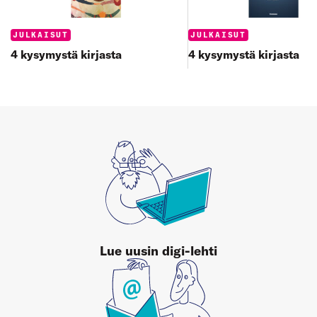
Categories:
Categories:
JULKAISUT
JULKAISUT
4 kysymystä kirjasta
4 kysymystä kirjasta
Lue uusin digi-lehti