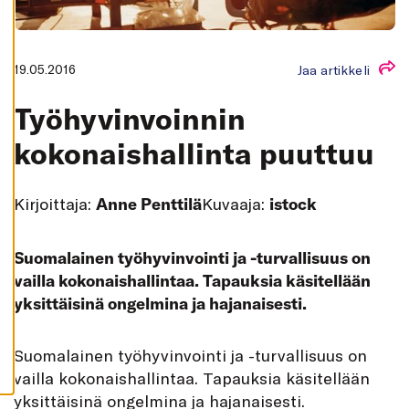
K
A
I
K
K
19.05.2016
Jaa artikkeli
I
H
Työhyvinvoinnin
Y
V
Ä
kokonaishallinta puuttuu
K
S
Y
K
Kirjoittaja:
Anne Penttilä
Kuvaaja:
istock
A
I
K
K
I
Suomalainen työhyvinvointi ja -turvallisuus on
E
vailla kokonaishallintaa. Tapauksia käsitellään
V
Ä
yksittäisinä ongelmina ja hajanaisesti.
S
T
E
E
S
uomalainen työhyvinvointi ja -turvallisuus on
T
vailla kokonaishallintaa. Tapauksia käsitellään
yksittäisinä ongelmina ja hajanaisesti.