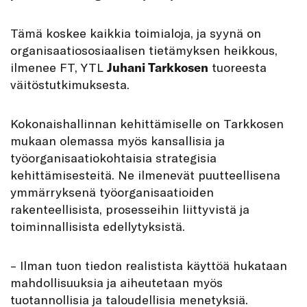
Tämä koskee kaikkia toimialoja, ja syynä on
organisaatiososiaalisen tietämyksen heikkous,
ilmenee FT, YTL
Juhani Tarkkosen
tuoreesta
väitöstutkimuksesta.
Kokonaishallinnan kehittämiselle on Tarkkosen
mukaan olemassa myös kansallisia ja
työorganisaatiokohtaisia strategisia
kehittämisesteitä. Ne ilmenevät puutteellisena
ymmärryksenä työorganisaatioiden
rakenteellisista, prosesseihin liittyvistä ja
toiminnallisista edellytyksistä.
– Ilman tuon tiedon realistista käyttöä hukataan
mahdollisuuksia ja aiheutetaan myös
tuotannollisia ja taloudellisia menetyksiä.