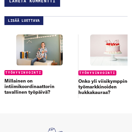
LISÄÄ LUETTAVA
Categories:
Categories:
TYÖHYVINVOINTI
TYÖHYVINVOINTI
Millainen on
Onko yli viisikymppine
intiimikoordinaattorin
työmarkkinoiden
tavallinen työpäivä?
hukkakauraa?