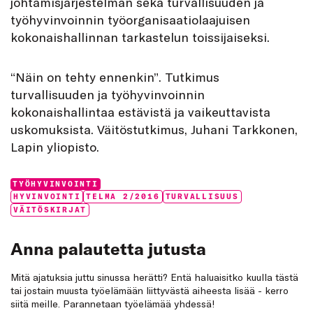
johtamisjärjestelmän sekä turvallisuuden ja
työhyvinvoinnin työorganisaatiolaajuisen
kokonaishallinnan tarkastelun toissijaiseksi.
“Näin on tehty ennenkin”. Tutkimus
turvallisuuden ja työhyvinvoinnin
kokonaishallintaa estävistä ja vaikeuttavista
uskomuksista. Väitöstutkimus, Juhani Tarkkonen,
Lapin yliopisto.
Categories:
TYÖHYVINVOINTI
Tags:
HYVINVOINTI
TELMA 2/2016
TURVALLISUUS
VÄITÖSKIRJAT
Anna palautetta jutusta
Mitä ajatuksia juttu sinussa herätti? Entä haluaisitko kuulla tästä
tai jostain muusta työelämään liittyvästä aiheesta lisää - kerro
siitä meille. Parannetaan työelämää yhdessä!