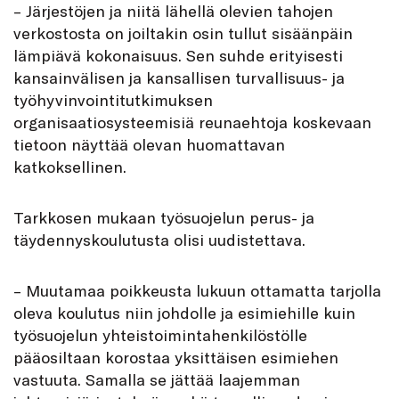
– Järjestöjen ja niitä lähellä olevien tahojen
verkostosta on joiltakin osin tullut sisäänpäin
lämpiävä kokonaisuus. Sen suhde erityisesti
kansainvälisen ja kansallisen turvallisuus- ja
työhyvinvointitutkimuksen
organisaatiosysteemisiä reunaehtoja koskevaan
tietoon näyttää olevan huomattavan
katkoksellinen.
Tarkkosen mukaan työsuojelun perus- ja
täydennyskoulutusta olisi uudistettava.
– Muutamaa poikkeusta lukuun ottamatta tarjolla
oleva koulutus niin johdolle ja esimiehille kuin
työsuojelun yhteistoimintahenkilöstölle
pääosiltaan korostaa yksittäisen esimiehen
vastuuta. Samalla se jättää laajemman