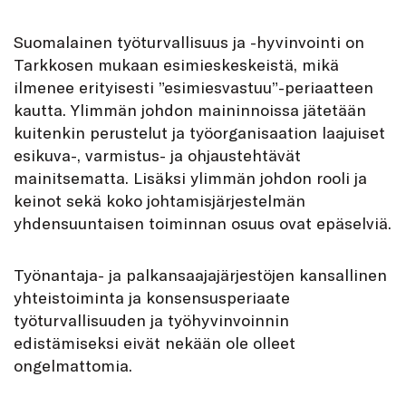
Suomalainen työturvallisuus ja -hyvinvointi on
Tarkkosen mukaan esimieskeskeistä, mikä
ilmenee erityisesti ”esimiesvastuu”-periaatteen
kautta. Ylimmän johdon maininnoissa jätetään
kuitenkin perustelut ja työorganisaation laajuiset
esikuva-, varmistus- ja ohjaustehtävät
mainitsematta. Lisäksi ylimmän johdon rooli ja
keinot sekä koko johtamisjärjestelmän
yhdensuuntaisen toiminnan osuus ovat epäselviä.
Työnantaja- ja palkansaajajärjestöjen kansallinen
yhteistoiminta ja konsensusperiaate
työturvallisuuden ja työhyvinvoinnin
edistämiseksi eivät nekään ole olleet
ongelmattomia.