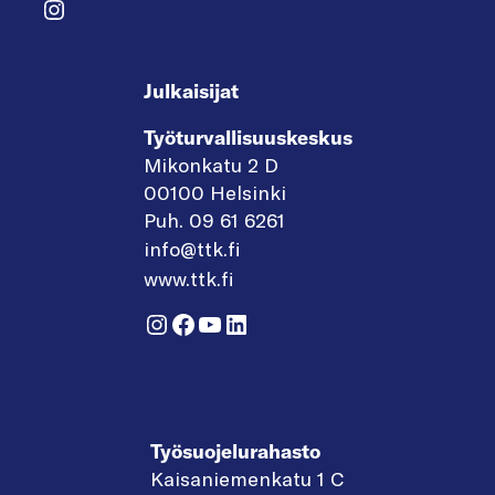
Instagram
Julkaisijat
Työturvallisuuskeskus
Mikonkatu 2 D
00100 Helsinki
Puh. 09 61 6261
info@ttk.fi
www.ttk.fi
Instagram
Facebook
YouTube
LinkedIn
Työsuojelurahasto
Kaisaniemenkatu 1 C