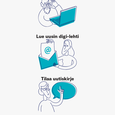
Lue uusin digi-lehti
Tilaa uutiskirje