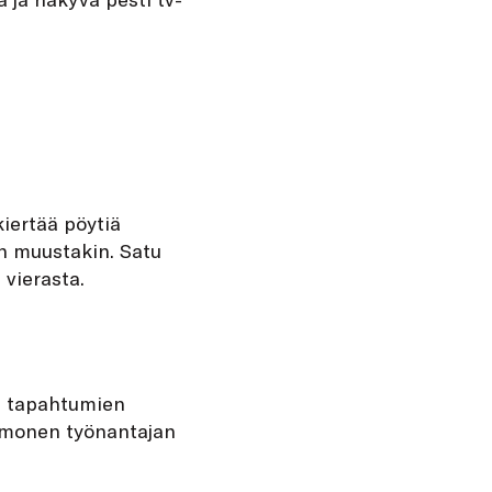
kiertää pöytiä
än muustakin. Satu
 vierasta.
en tapahtumien
ä monen työnantajan