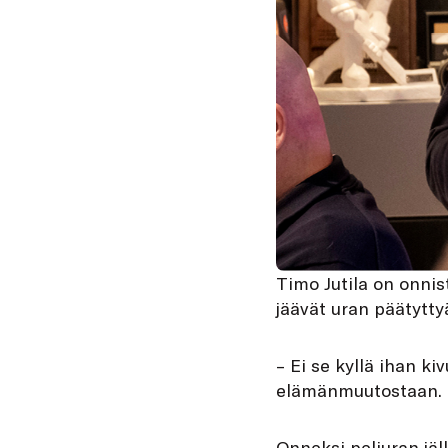
Timo Jutila on onnis
jäävät uran päätytty
– Ei se kyllä ihan k
elämänmuutostaan.
Onneksi peliuran jäl