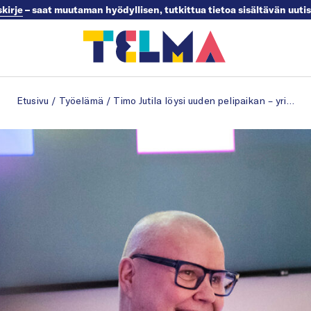
skirje
– saat muutaman hyödyllisen, tutkittua tietoa sisältävän uuti
Etusivu
/
Työelämä
/
Timo Jutila löysi uuden pelipaikan – yrittäjyys tuo pidemmät työpäivät kuin jääkiekko