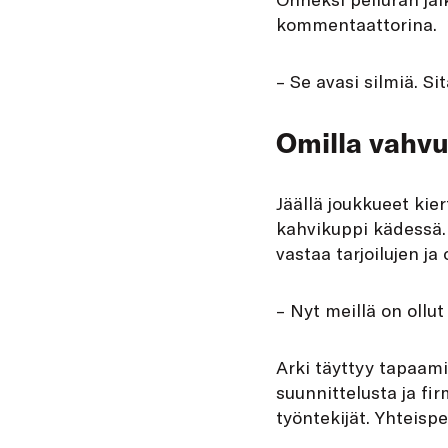
kommentaattorina.
– Se avasi silmiä. Si
Omilla vahvu
Jäällä joukkueet kier
kahvikuppi kädessä. 
vastaa tarjoilujen j
– Nyt meillä on ollut
Arki täyttyy tapaami
suunnittelusta ja f
työntekijät. Yhteisp