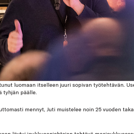
tunut luomaan itselleen juuri sopivan työtehtävän. Use
ä tyhjän päälle.
ivuttomasti mennyt, Juti muistelee noin 25 vuoden taka
keen löytyi joukkueenjohtajan tehtävä maajoukkueessa