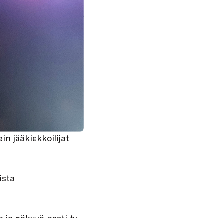
in jääkiekkoilijat
ista
 ja näkyvä pesti tv-