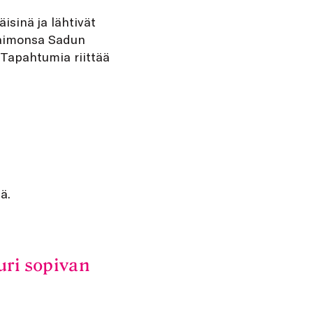
äisinä ja lähtivät
vaimonsa Sadun
 Tapahtumia riittää
ä.
uri sopivan