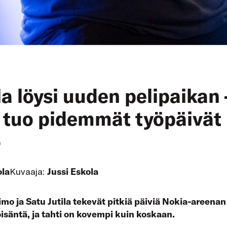
la löysi uuden pelipaikan 
s tuo pidemmät työpäivät
o
ola
Kuvaaja:
Jussi Eskola
imo ja Satu Jutila tekevät pitkiä päiviä Nokia-areenan
ioisäntä, ja tahti on kovempi kuin koskaan.