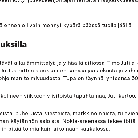
tä ennen oli vain mennyt kypärä päässä tuolla jäällä.
uksilla
tävät alkulämmittelyä ja ylhäällä aitiossa Timo Jutila 
Juttua riittää asiakkaiden kanssa jääkiekosta ja väh
a ohjelman toimivuudesta. Tupa on täynnä, yhteensä 50
 kolmeen viikkoon viisitoista tapahtumaa, Juti kertoo.
sista, puheluista, viesteistä, markkinoinnista, tulevi
irman käytännön asioista. Nokia-areenassa tekee töit
elin pitää toimia kuin aikoinaan kaukalossa.