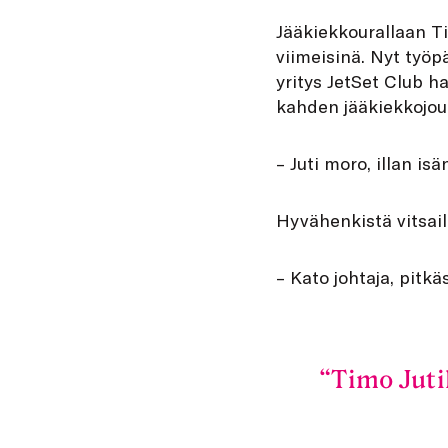
J
ääkiekkourallaan Tim
viimeisinä. Nyt työ
yritys JetSet Club h
kahden jääkiekkojo
– Juti moro, illan is
Hyvähenkistä vitsailu
– Kato johtaja, pitkä
Timo Juti