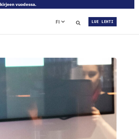
skirjeen vuodessa.
FI
LUE LEHTI
Languages
Hae sivustolta