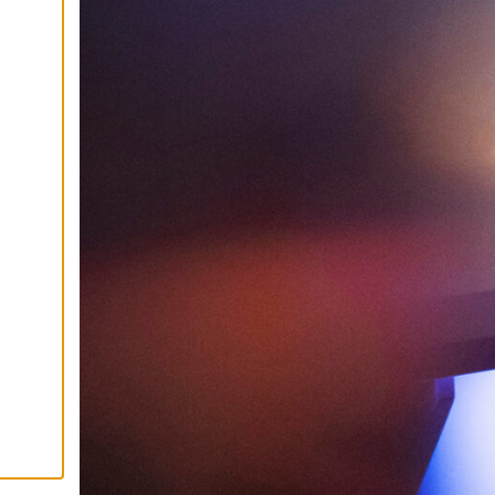
I
K
K
I
H
Y
V
Ä
K
S
Y
K
A
I
K
K
I
E
V
Ä
S
T
E
E
T