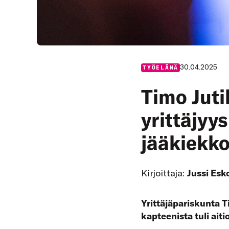
30.04.2025
TYÖELÄMÄ
Timo Juti
yrittäjyy
jääkiekk
Kirjoittaja:
Jussi Esk
Yrittäjäpariskunta T
kapteenista tuli ait