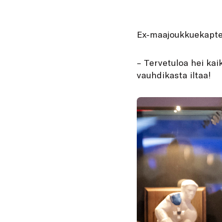
Ex-maajoukkuekapteen
– Tervetuloa hei kai
vauhdikasta iltaa!