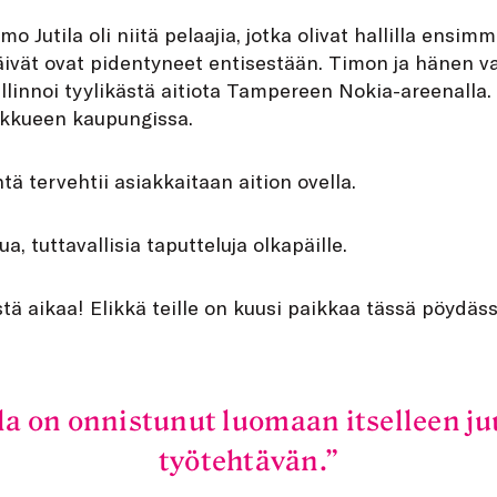
o Jutila oli niitä pelaajia, jotka olivat hallilla ensimm
päivät ovat pidentyneet entisestään. Timon ja hänen 
allinnoi tyylikästä aitiota Tampereen Nokia-areenalla.
ukkueen kaupungissa.
äntä tervehtii asiakkaitaan aition ovella.
a, tuttavallisia taputteluja olkapäille.
stä aikaa! Elikkä teille on kuusi paikkaa tässä pöydäss
la on onnistunut luomaan itselleen ju
työtehtävän.