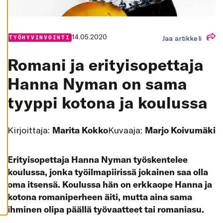
K
A
I
K
K
14.05.2020
Jaa artikkeli
TYÖHYVINVOINTI
I
H
Romani ja erityisopettaja
Y
V
Ä
Hanna Nyman on sama
K
S
tyyppi kotona ja koulussa
Y
K
A
I
K
Kirjoittaja:
Marita Kokko
Kuvaaja:
Marjo Koivumäki
K
I
E
V
Erityisopettaja Hanna Nyman työskentelee
Ä
S
koulussa, jonka työilmapiirissä jokainen saa olla
T
E
oma itsensä. Koulussa hän on erkkaope Hanna ja
E
T
kotona romaniperheen äiti, mutta aina sama
ihminen olipa päällä työvaatteet tai romaniasu.