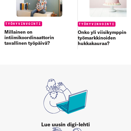
Categories:
Categories:
TYÖHYVINVOINTI
TYÖHYVINVOINTI
Millainen on
Onko yli viisikymppine
intiimikoordinaattorin
työmarkkinoiden
tavallinen työpäivä?
hukkakauraa?
Lue uusin digi-lehti