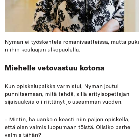
Nyman ei työskentele romanivaatteissa, mutta puk
niihin kouluajan ulkopuolella.
Miehelle vetovastuu kotona
Kun opiskelupaikka varmistui, Nyman joutui
punnitsemaan, mitä tehdä, sillä erityisopettajan
sijaisuuksia oli riittänyt jo useamman vuoden.
– Mietin, haluanko oikeasti niin paljon opiskella,
että olen valmis luopumaan töistä. Olisiko perhe
valmis tähän?