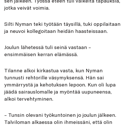
sen jälkeen. Työssä eteen tuli vaikeita tapauksia,
jotka veivät voimia.
Silti Nyman teki työtään täysillä, tuki oppilaitaan
ja neuvoi kollegoitaan heidän haasteissaan.
Joulun lähetessä tuli seinä vastaan –
ensimmäisen kerran elämässä.
Tilanne alkoi kirkastua vasta, kun Nyman
tunnusti rehtorille väsymyksensä. Hän sai
ymmärrystä ja kehotuksen lepoon. Kun oli lupa
jäädä sairauslomalle ja myöntää uupuneensa,
alkoi tervehtyminen.
– Tunsin olevani työkuntoinen jo joulun jälkeen.
Talviloman alkaessa olin ihmeissäni, että olin