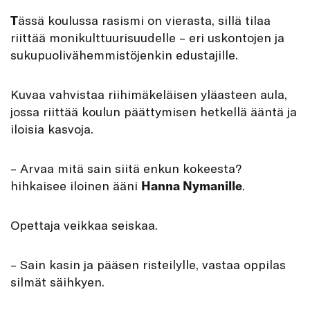
T
ässä koulussa rasismi on vierasta, sillä tilaa
riittää monikulttuurisuudelle – eri uskontojen ja
sukupuolivähemmistöjenkin edustajille.
Kuvaa vahvistaa riihimäkeläisen yläasteen aula,
jossa riittää koulun päättymisen hetkellä ääntä ja
iloisia kasvoja.
– Arvaa mitä sain siitä enkun kokeesta?
hihkaisee iloinen ääni
Hanna Nymanille
.
Opettaja veikkaa seiskaa.
– Sain kasin ja pääsen risteilylle, vastaa oppilas
silmät säihkyen.