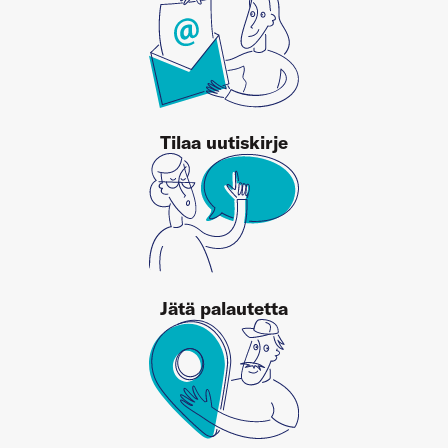
Tilaa uutiskirje
Jätä palautetta