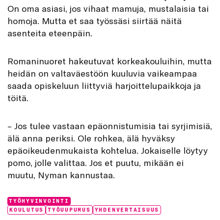
On oma asiasi, jos vihaat mamuja, mustalaisia tai
homoja. Mutta et saa työssäsi siirtää näitä
asenteita eteenpäin.
Romaninuoret hakeutuvat korkeakouluihin, mutta
heidän on valtaväestöön kuuluvia vaikeampaa
saada opiskeluun liittyviä harjoittelupaikkoja ja
töitä.
– Jos tulee vastaan epäonnistumisia tai syrjimisiä,
älä anna periksi. Ole rohkea, älä hyväksy
epäoikeudenmukaista kohtelua. Jokaiselle löytyy
pomo, jolle valittaa. Jos et puutu, mikään ei
muutu, Nyman kannustaa.
Categories:
TYÖHYVINVOINTI
Tags:
KOULUTUS
TYÖUUPUMUS
YHDENVERTAISUUS