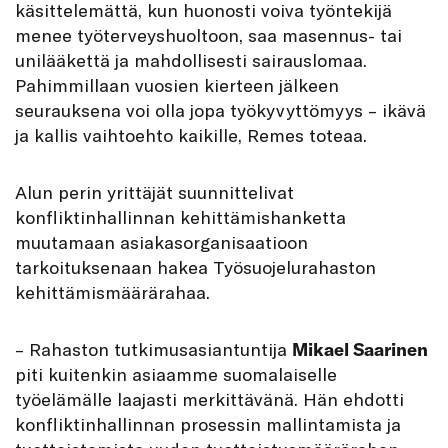
käsittelemättä, kun huonosti voiva työntekijä
menee työterveyshuoltoon, saa masennus- tai
unilääkettä ja mahdollisesti sairauslomaa.
Pahimmillaan vuosien kierteen jälkeen
seurauksena voi olla jopa työkyvyttömyys – ikävä
ja kallis vaihtoehto kaikille, Remes toteaa.
Alun perin yrittäjät suunnittelivat
konfliktinhallinnan kehittämishanketta
muutamaan asiakasorganisaatioon
tarkoituksenaan hakea Työsuojelurahaston
kehittämismäärärahaa.
– Rahaston tutkimusasiantuntija
Mikael Saarinen
piti kuitenkin asiaamme suomalaiselle
työelämälle laajasti merkittävänä. Hän ehdotti
konfliktinhallinnan prosessin mallintamista ja