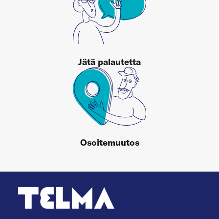
Jätä palautetta
Osoitemuutos