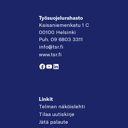
Työsuojelurahasto
Kaisaniemenkatu 1 C
00100 Helsinki
Puh. 09 6803 3311
info@tsr.fi
www.tsr.fi
Facebook
YouTube
LinkedIn
Linkit
Telman näköislehti
Tilaa uutiskirje
Jätä palaute