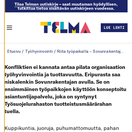
Tilaa Telman uutiskirje
– saat muutaman hyödyllisen,
tutkittua tietoa sisältävän uutiskirjeen vuodessa.
M
U
O
K
LUE LEHTI
K
Menu
A
A
E
Skip to content
V
Etusivu
/
Työhyvinvointi
/
Riita työpaikalla – Sovunrakentaja auttaa
Ä
S
T
E
Konfliktien ei kannata antaa pilata organisaation
A
S
työhyvinvointia ja tuottavuutta. Eripurasta saa
E
niskalenkin Sovunrakentajan avulla. Se on
T
U
ensimmäinen työpaikkojen käyttöön konseptoitu
K
S
asiantuntijapalvelu, joka on syntynyt
I
A
Työsuojelurahaston tuotteistusmäärärahan
tuella.
K
I
E
L
L
K
uppikuntia, juoruja, puhumattomuutta, pahan
Ä