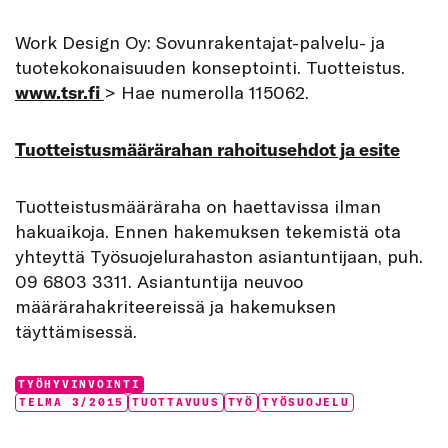
Work Design Oy: Sovunrakentajat-palvelu- ja
tuotekokonaisuuden konseptointi. Tuotteistus.
www.tsr.fi
> Hae numerolla 115062.
Tuotteistusmäärärahan rahoitusehdot ja esite
Tuotteistusmääräraha on haettavissa ilman
hakuaikoja. Ennen hakemuksen tekemistä ota
yhteyttä Työsuojelurahaston asiantuntijaan, puh.
09 6803 3311. Asiantuntija neuvoo
määrärahakriteereissä ja hakemuksen
täyttämisessä.
Categories:
TYÖHYVINVOINTI
Tags:
TELMA 3/2015
TUOTTAVUUS
TYÖ
TYÖSUOJELU