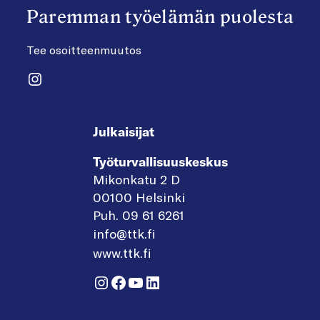
Paremman työelämän puolesta
Tee osoitteenmuutos
Instagram
Julkaisijat
Työturvallisuuskeskus
Mikonkatu 2 D
00100 Helsinki
Puh. 09 61 6261
info@ttk.fi
www.ttk.fi
Instagram
Facebook
YouTube
LinkedIn