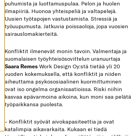
puhumista ja luottamuspulaa. Pelon ja huolen
K
A
ilmapiiriä. Huonoa yhteispeliä ja valtapelejä.
I
K
Uusien työtapojen vastustamista. Stressiä ja
K
I
työuupumusta. Jatkuvia poissaoloja, jopa vuosien
sairauslomakierteitä.
H
Y
V
Ä
Konfliktit ilmenevät monin tavoin. Valmentaja ja
K
S
suomalaisen työyhteisösovittelun uranuurtaja
Y
K
Saara Remes
Work Design Oy:stä tietää yli 20
A
I
vuoden kokemuksella, että konfliktit ja niiden
K
K
aiheuttama psykososiaalinen kuormittuminen
I
ovat iso ongelma organisaatioissa. Riski niihin
E
V
kasvaa epävarmoina aikoina, kun moni saa pelätä
Ä
S
työpaikkansa puolesta.
T
E
E
T
– Konfliktit syövät aivokapasiteettia ja ovat
katalimpia aikavarkaita. Kukaan ei tiedä