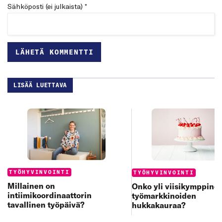
Sähköposti (ei julkaista) *
LISÄÄ LUETTAVA
Categories:
Categories:
TYÖHYVINVOINTI
TYÖHYVINVOINTI
Millainen on
Onko yli viisikymppine
intiimikoordinaattorin
työmarkkinoiden
tavallinen työpäivä?
hukkakauraa?