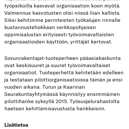
työpaikoilla kasvavat organisaation koon myötä.
Valmennus kasvotusten olisi niissä liian kallista.
Siksi kehitimme perinteisten työkalujen rinnalle
kustannustehokkaan verkkopohjaisen
oppimisalustan erityisesti työvoimavaltaisten
organisaatioiden käyttöön, yrittäjät kertovat.
Sovunrakentajat-tuoteperheen pääasiakaskunta
ovat keskisuuret ja suuret työvoimavaltaiset
organisaatiot. Tuoteperhettä kehitetään edelleen
ja testataan pilottiorganisaatioissa tämän ja ensi
vuoden aikana. Turun ja Kaarinan
Seurakuntayhtymässä käynnistyy ensimmäinen
pilottihanke syksyllä 2015. Työsuojelurahastolta
haetaan kehittämisavustusta hankkeisiin.
Lisätietoa