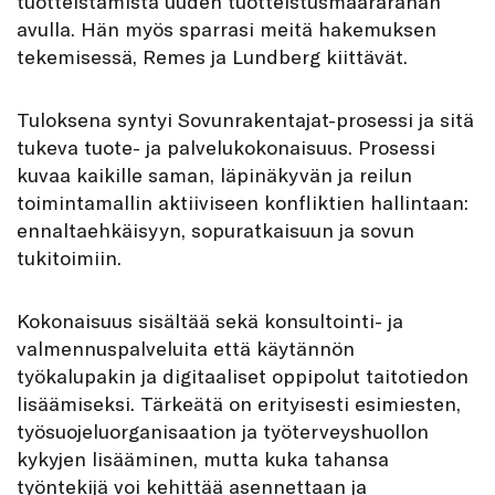
tuotteistamista uuden tuotteistusmäärärahan
avulla. Hän myös sparrasi meitä hakemuksen
tekemisessä, Remes ja Lundberg kiittävät.
Tuloksena syntyi Sovunrakentajat-prosessi ja sitä
tukeva tuote- ja palvelukokonaisuus. Prosessi
kuvaa kaikille saman, läpinäkyvän ja reilun
toimintamallin aktiiviseen konfliktien hallintaan:
ennaltaehkäisyyn, sopuratkaisuun ja sovun
tukitoimiin.
Kokonaisuus sisältää sekä konsultointi- ja
valmennuspalveluita että käytännön
työkalupakin ja digitaaliset oppipolut taitotiedon
lisäämiseksi. Tärkeätä on erityisesti esimiesten,
työsuojeluorganisaation ja työterveyshuollon
kykyjen lisääminen, mutta kuka tahansa
työntekijä voi kehittää asennettaan ja