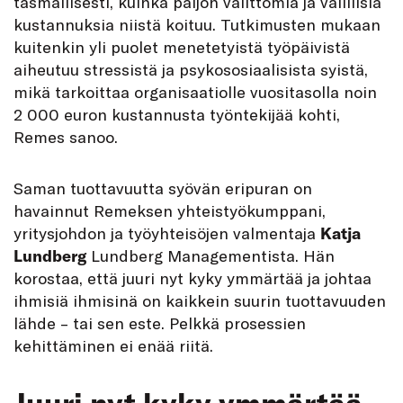
täsmällisesti, kuinka paljon välittömiä ja välillisiä
kustannuksia niistä koituu. Tutkimusten mukaan
kuitenkin yli puolet menetetyistä työpäivistä
aiheutuu stressistä ja psykososiaalisista syistä,
mikä tarkoittaa organisaatiolle vuositasolla noin
2 000 euron kustannusta työntekijää kohti,
Remes sanoo.
Saman tuottavuutta syövän eripuran on
havainnut Remeksen yhteistyökumppani,
yritysjohdon ja työyhteisöjen valmentaja
Katja
Lundberg
Lundberg Managementista. Hän
korostaa, että juuri nyt kyky ymmärtää ja johtaa
ihmisiä ihmisinä on kaikkein suurin tuottavuuden
lähde – tai sen este. Pelkkä prosessien
kehittäminen ei enää riitä.
Juuri nyt kyky ymmärtää