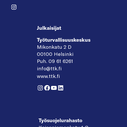
Instagram
Julkaisijat
Työturvallisuuskeskus
Mikonkatu 2 D
00100 Helsinki
Puh. 09 61 6261
info@ttk.fi
www.ttk.fi
Instagram
Facebook
YouTube
LinkedIn
Työsuojelurahasto