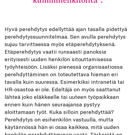
”kummihenkilöiltä”.
Hyvä perehdytys edellyttää ajan tasalla pidettyä
perehdytyssuunnitelmaa. Sen avulla perehdytys
sujuu tarvittaessa myös etäperehdytyksenä.
Etäperehdytys vaatii runsaasti panoksia
erityisesti uuden henkilön sitouttamisessa
työyhteisöön. Lisäksi pienessä organisaatiossa
perehdyttäminen on toteutettava hieman eri
tavalla kuin suuressa. Esimerkiksi intranetiä tai
HR-osastoa ei ole. Edeltäjä on myös saattanut
lähteä joko eläkkeelle tai uuteen työpaikkaan
ennen kuin hänen seuraajansa pystyy
aloittamaan työt. Kuka silloin perehdyttää?
Perehdytys on esihenkilön vastuulla, mutta
käytännössä hän ei osaa kaikkea, mitä uuden
henkilön perehdyttäminen vaatii. Tärkeintä on