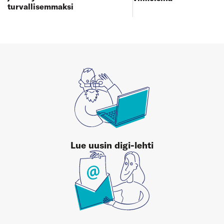
turvallisemmaksi
Lue uusin digi-lehti