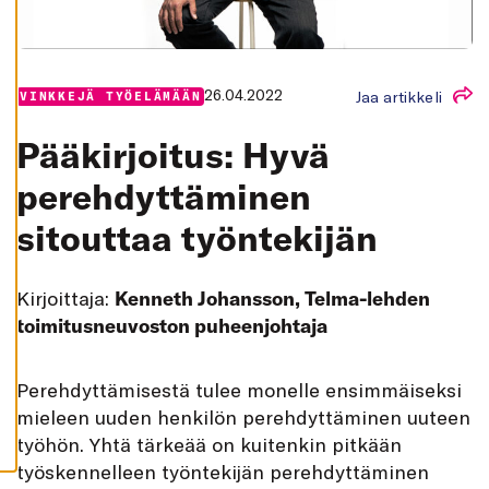
K
A
I
K
K
I
26.04.2022
Jaa artikkeli
VINKKEJÄ TYÖELÄMÄÄN
H
Y
Pääkirjoitus: Hyvä
V
Ä
K
perehdyttäminen
S
Y
sitouttaa työntekijän
K
A
I
K
K
Kirjoittaja:
Kenneth Johansson, Telma-lehden
I
E
toimitusneuvoston puheenjohtaja
V
Ä
S
T
P
erehdyttämisestä tulee monelle ensimmäiseksi
E
E
mieleen uuden henkilön perehdyttäminen uuteen
T
työhön. Yhtä tärkeää on kuitenkin pitkään
työskennelleen työntekijän perehdyttäminen