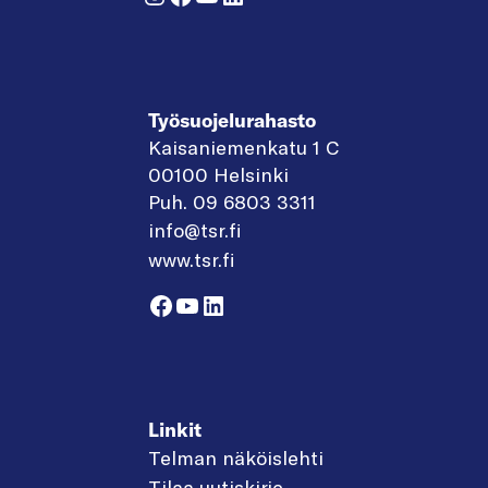
Työsuojelurahasto
Kaisaniemenkatu 1 C
00100 Helsinki
Puh. 09 6803 3311
info@tsr.fi
www.tsr.fi
Facebook
YouTube
LinkedIn
Linkit
Telman näköislehti
Tilaa uutiskirje