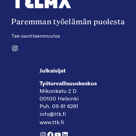
Paremman työelämän puolesta
Tee osoitteenmuutos
Instagram
Julkaisijat
Työturvallisuuskeskus
Mikonkatu 2 D
00100 Helsinki
Puh. 09 61 6261
info@ttk.fi
www.ttk.fi
Instagram
Facebook
YouTube
LinkedIn