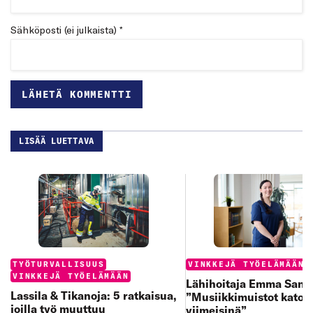
Sähköposti (ei julkaista) *
LISÄÄ LUETTAVA
Categories:
Categories:
TYÖTURVALLISUUS
VINKKEJÄ TYÖELÄMÄÄN
VINKKEJÄ TYÖELÄMÄÄN
Lähihoitaja Emma Sand
Lassila & Tikanoja: 5 ratkaisua,
”Musiikkimuistot katoa
joilla työ muuttuu
viimeisinä”