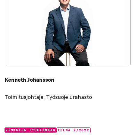
Kenneth Johansson
Toimitusjohtaja, Työsuojelurahasto
Categories:
Tags:
VINKKEJÄ TYÖELÄMÄÄN
TELMA 2/2022