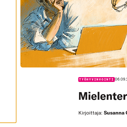
I
K
K
I
H
Y
V
Ä
K
S
Y
K
A
I
K
K
I
E
V
06.09
TYÖHYVINVOINTI
Ä
S
T
Mielenter
E
E
T
Kirjoittaja:
Susanna 