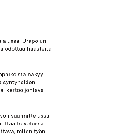
sa alussa. Urapolun
ä odottaa haasteita,
yöpaikoista näkyy
na syntyneiden
, kertoo johtava
työn suunnittelussa
orittaa toivotussa
ittava, miten työn