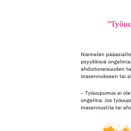
Työuu
Niemelän pääasiallis
psyykkisiä ongelmia
ahdistuneisuuden taki
masennukseen tai ahd
– Työuupumus ei ole 
ongelma. Jos työuupu
masennustila tai ah