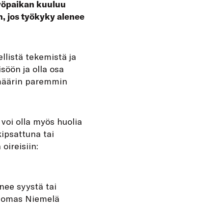
yöpaikan kuuluu
n, jos työkyky alenee
llistä tekemistä ja
söön ja olla osa
imäärin paremmin
voi olla myös huolia
kipsattuna tai
oireisiin:
nee syystä tai
 Tuomas Niemelä