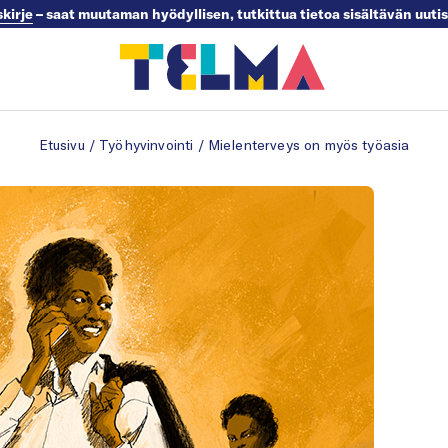
skirje
– saat muutaman hyödyllisen, tutkittua tietoa sisältävän uuti
Etusivu
/
Työhyvinvointi
/
Mielenterveys on myös työasia