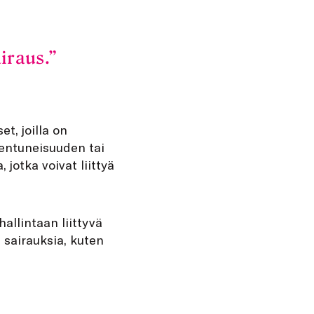
iraus.
t, joilla on
sentuneisuuden tai
jotka voivat liittyä
allintaan liittyvä
 sairauksia, kuten