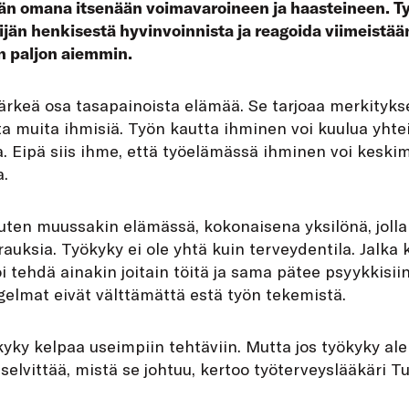
än omana itsenään voimavaroineen ja haasteineen. T
ijän henkisestä hyvinvoinnista ja reagoida viimeistää
n paljon aiemmin.
ärkeä osa tasapainoista elämää. Se tarjoaa merkitykse
a muita ihmisiä. Työn kautta ihminen voi kuulua yhtei
oa. Eipä siis ihme, että työelämässä ihminen voi kesk
a.
uten muussakin elämässä, kokonaisena yksilönä, jolla 
rauksia. Työkyky ei ole yhtä kuin terveydentila. Jalka 
 tehdä ainakin joitain töitä ja sama pätee psyykkisiin 
elmat eivät välttämättä estä työn tekemistä.
kyky kelpaa useimpiin tehtäviin. Mutta jos työkyky ale
 selvittää, mistä se johtuu, kertoo työterveyslääkäri