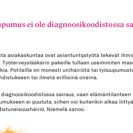
pumus ei ole diagnoosikoodistossa sa
ta asiakaskuntaa ovat asiantuntijatyötä tekevät ihmise
. Työterveyslääkärin pakeille tullaan useimmiten ma
a. Potilailla on monesti unihäiriötä tai työuupumusta, 
istukseen tai ilmetä erillisinä oireina.
diagnoosikoodistossa sairaus, vaan elämäntilanteen h
mukseen ei puututa, siihen voi kuitenkin alkaa liittyä
distuneisuushäiriö, Niemelä sanoo.