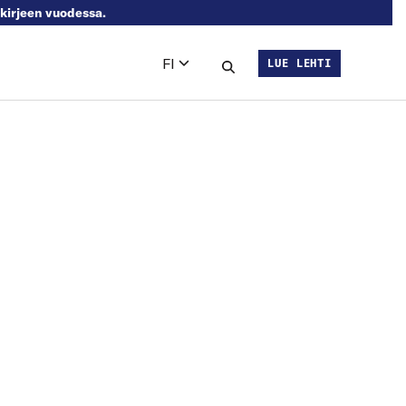
skirjeen vuodessa.
FI
LUE LEHTI
Languages
Hae sivustolta