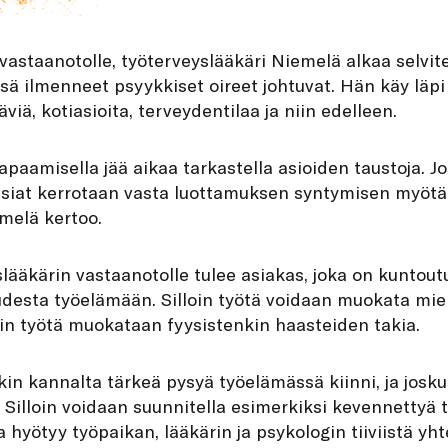
astaanotolle, työterveyslääkäri Niemelä alkaa selvite
sä ilmenneet psyykkiset oireet johtuvat. Hän käy läpi
äviä, kotiasioita, terveydentilaa ja niin edelleen.
 tapaamisella jää aikaa tarkastella asioiden taustoja. 
asiat kerrotaan vasta luottamuksen syntymisen myöt
melä kertoo.
lääkärin vastaanotolle tulee asiakas, joka on kuntou
audesta työelämään. Silloin työtä voidaan muokata mi
uin työtä muokataan fyysistenkin haasteiden takia.
n kannalta tärkeä pysyä työelämässä kiinni, ja joskus
 Silloin voidaan suunnitella esimerkiksi kevennettyä t
a hyötyy työpaikan, lääkärin ja psykologin tiiviistä yh