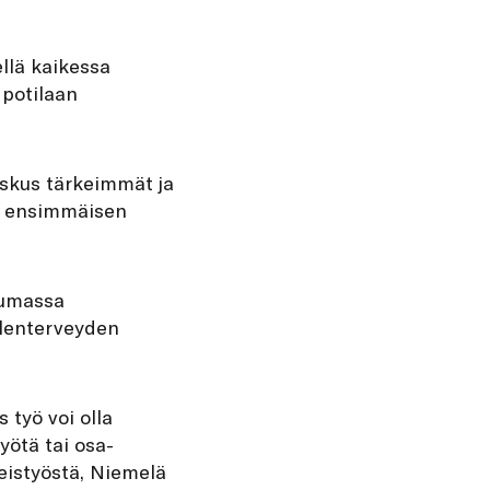
llä kaikessa
 potilaan
Joskus tärkeimmät ja
ä ensimmäisen
tumassa
elenterveyden
 työ voi olla
yötä tai osa-
teistyöstä, Niemelä