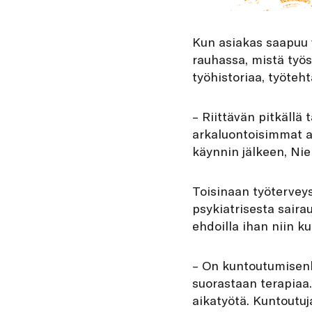
Kun asiakas saapuu v
rauhassa, mistä työs
työhistoriaa, työteht
– Riittävän pitkällä
arkaluontoisimmat 
käynnin jälkeen, Nie
Toisinaan työterveys
psykiatrisesta sair
ehdoilla ihan niin k
– On kuntoutumisenki
suorastaan terapiaa.
aikatyötä. Kuntoutuj