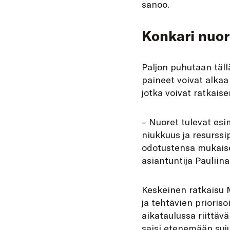
sanoo.
Konkari nuor
Paljon puhutaan tällä
paineet voivat alkaa
jotka voivat ratkai
– Nuoret tulevat esi
niukkuus ja resurssi
odotustensa mukaise
asiantuntija Pauliin
Keskeinen ratkaisu 
ja tehtävien prioriso
aikataulussa riittäv
saisi etenemään suju