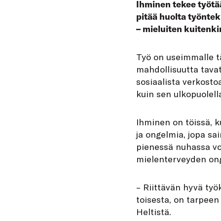
Ihminen tekee työtä
pitää huolta työntek
– mieluiten kuitenki
T
yö on useimmalle t
mahdollisuutta tavat
sosiaalista verkost
kuin sen ulkopuolell
Ihminen on töissä, k
ja ongelmia, jopa sai
pienessä nuhassa voi
mielenterveyden ong
– Riittävän hyvä työ
toisesta, on tarpeen
Heltistä.