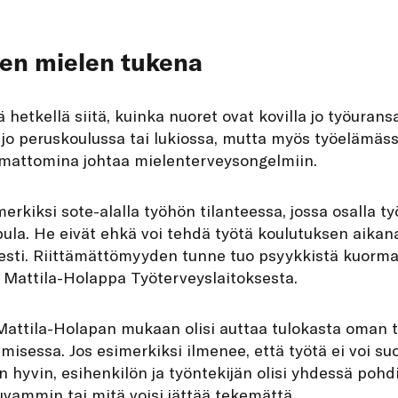
en mielen tukena
 hetkellä siitä, kuinka nuoret ovat kovilla jo työuran
 jo peruskoulussa tai lukiossa, mutta myös työelämäss
semattomina johtaa mielenterveysongelmiin.
merkiksi sote-alalla työhön tilanteessa, jossa osalla t
pula. He eivät ehkä voi tehdä työtä koulutuksen aika
sti. Riittämättömyyden tunne tuo psyykkistä kuormaa
a Mattila-Holappa Työterveyslaitoksesta.
Mattila-Holapan mukaan olisi auttaa tulokasta oman 
imisessa. Jos esimerkiksi ilmenee, että työtä ei voi su
än hyvin, esihenkilön ja työntekijän olisi yhdessä pohd
vammin tai mitä voisi jättää tekemättä.