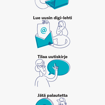
Lue uusin digi-lehti
Tilaa uutiskirje
Jätä palautetta