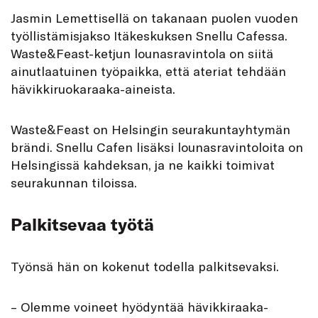
J
asmin Lemettisellä on takanaan puolen vuoden
työllistämisjakso Itäkes­kuk­sen Snellu Cafessa.
Waste&Feast-ketjun lounasravintola on siitä
ainutlaatuinen työpaikka, että ateriat tehdään
hävikkiruokaraaka-aineista.
Waste&Feast on Helsingin seurakuntayhtymän
brändi. Snellu Cafen lisäksi lounasravintoloita on
Helsingissä kahdeksan, ja ne kaikki toimivat
seurakunnan tiloissa.
Palkitsevaa työtä
Työnsä hän on kokenut todella palkitsevaksi.
– Olemme voineet hyödyntää hävikki­raaka-