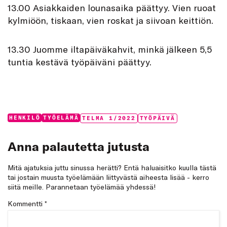
13.00 Asiakkaiden lounasaika päättyy. Vien ruoat
kylmiöön, tiskaan, vien roskat ja siivoan keittiön.
13.30 Juomme iltapäiväkahvit, minkä jälkeen 5,5
tuntia kestävä työpäiväni päättyy.
Categories:
Tags:
HENKILÖ
TYÖELÄMÄ
TELMA 1/2022
TYÖPÄIVÄ
Anna palautetta jutusta
Mitä ajatuksia juttu sinussa herätti? Entä haluaisitko kuulla tästä
tai jostain muusta työelämään liittyvästä aiheesta lisää - kerro
siitä meille. Parannetaan työelämää yhdessä!
Kommentti
*