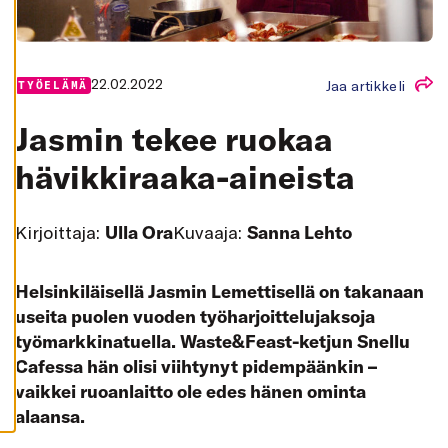
K
A
I
K
K
I
22.02.2022
Jaa artikkeli
TYÖELÄMÄ
H
Y
Jasmin tekee ruokaa
V
Ä
hävikkiraaka-aineista
K
S
Y
K
A
Kirjoittaja:
Ulla Ora
Kuvaaja:
Sanna Lehto
I
K
K
I
Helsinkiläisellä Jasmin Lemettisellä on takanaan
E
V
useita puolen vuoden työharjoittelujaksoja
Ä
S
työmarkkinatuella. Waste&Feast-ketjun Snellu
T
E
Cafessa hän olisi viihtynyt pidempäänkin –
E
vaikkei ruoanlaitto ole edes hänen ominta
T
alaansa.