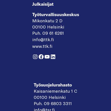
Julkaisijat
Työturvallisuuskeskus
Mikonkatu 2 D
00100 Helsinki
Puh. 09 61 6261
info@ttk.fi
www.ttk.fi
Instagram
Facebook
YouTube
LinkedIn
Työsuojelurahasto
Kaisaniemenkatu 1 C
00100 Helsinki
Puh. 09 6803 3311
info@tsr.fi