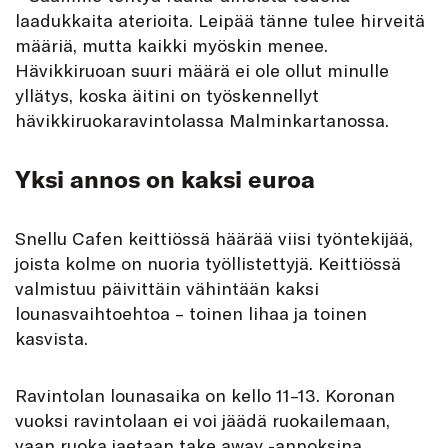
laadukkaita aterioita. Leipää tänne tulee hirveitä
määriä, mutta kaikki myöskin menee.
Hävikkiruoan suuri määrä ei ole ollut minulle
yllätys, koska äitini on työskennellyt
hävikkiruokaravintolassa Malminkartanossa.
Yksi annos on kaksi euroa
Snellu Cafen keittiössä häärää viisi työntekijää,
joista kolme on nuoria työllistettyjä. Keittiössä
valmistuu päivittäin vähintään kaksi
lounasvaihtoehtoa – toinen lihaa ja toinen
kasvista.
Ravintolan lounasaika on kello 11–13. Koronan
vuoksi ravintolaan ei voi jäädä ruokailemaan,
vaan ruoka jaetaan take away -annoksina.