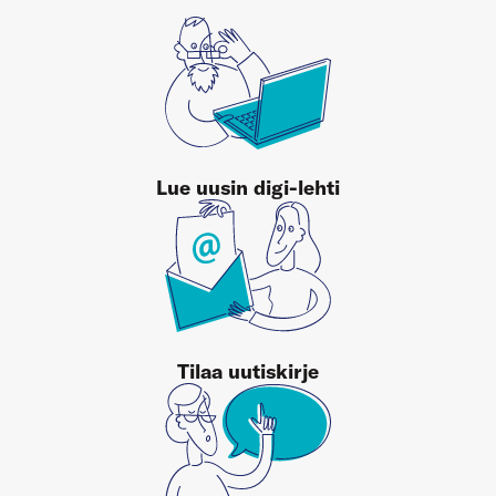
Lue uusin digi-lehti
Tilaa uutiskirje