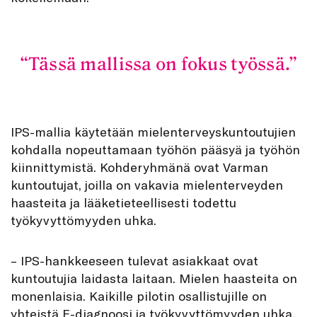
Tässä mallissa on fokus työssä.
IPS-mallia käytetään mielenterveyskuntoutujien
kohdalla nopeuttamaan työhön pääsyä ja työhön
kiinnittymistä. Kohderyhmänä ovat Varman
kuntoutujat, joilla on vakavia mielenterveyden
haasteita ja lääketieteellisesti todettu
työkyvyttömyyden uhka.
– IPS-hankkeeseen tulevat asiakkaat ovat
kuntoutujia laidasta laitaan. Mielen haasteita on
monenlaisia. Kaikille pilotin osallistujille on
yhteistä F-diagnoosi ja työkyvyttömyyden uhka,