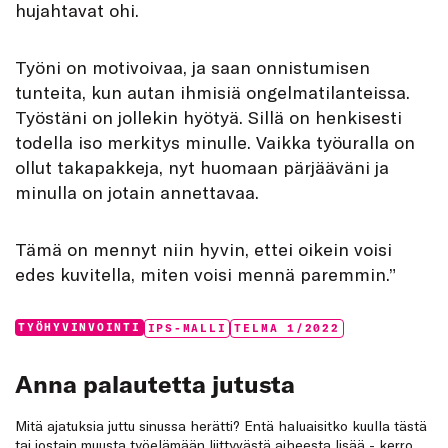
hujahtavat ohi.
Työni on motivoivaa, ja saan onnistumisen
tunteita, kun autan ihmisiä ongelmatilanteissa.
Työstäni on jollekin hyötyä. Sillä on henkisesti
todella iso merkitys minulle. Vaikka työuralla on
ollut takapakkeja, nyt huomaan pärjääväni ja
minulla on jotain annettavaa.
Tämä on mennyt niin hyvin, ettei oikein voisi
edes kuvitella, miten voisi mennä paremmin.”
Categories:
Tags:
TYÖHYVINVOINTI
IPS-MALLI
TELMA 1/2022
Anna palautetta jutusta
Mitä ajatuksia juttu sinussa herätti? Entä haluaisitko kuulla tästä
tai jostain muusta työelämään liittyvästä aiheesta lisää - kerro