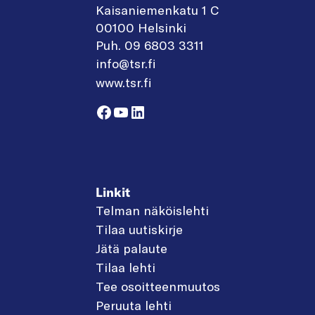
Kaisaniemenkatu 1 C
00100 Helsinki
Puh. 09 6803 3311
info@tsr.fi
www.tsr.fi
Facebook
YouTube
LinkedIn
Linkit
Telman näköislehti
Tilaa uutiskirje
Jätä palaute
Tilaa lehti
Tee osoitteenmuutos
Peruuta lehti