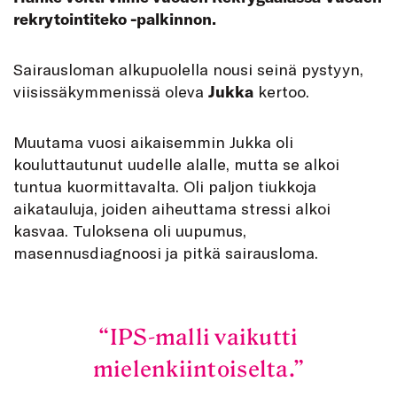
rekrytointiteko -palkinnon.
S
airausloman alkupuolella nousi seinä pystyyn,
viisissäkymmenissä oleva
Jukka
kertoo.
Muutama vuosi aikaisemmin Jukka oli
kouluttautunut uudelle alalle, mutta se alkoi
tuntua kuormittavalta. Oli paljon tiukkoja
aikatauluja, joiden aiheuttama stressi alkoi
kasvaa. Tuloksena oli uupumus,
masennusdiagnoosi ja pitkä sairausloma.
IPS-malli vaikutti
mielenkiintoiselta.