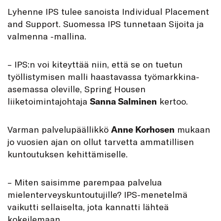
Lyhenne IPS tulee sanoista Individual Placement
and Support. Suomessa IPS tunnetaan Sijoita ja
valmenna -mallina.
– IPS:n voi kiteyttää niin, että se on tuetun
työllistymisen malli haastavassa työmarkkina-
asemassa oleville, Spring Housen
liiketoimintajohtaja
Sanna Salminen
kertoo.
Varman palvelupäällikkö
Anne Korhosen
mukaan
jo vuosien ajan on ollut tarvetta ammatillisen
kuntoutuksen kehittämiselle.
– Miten saisimme parempaa palvelua
mielenterveyskuntoutujille? IPS-menetelmä
vaikutti sellaiselta, jota kannatti lähteä
kokeilemaan.