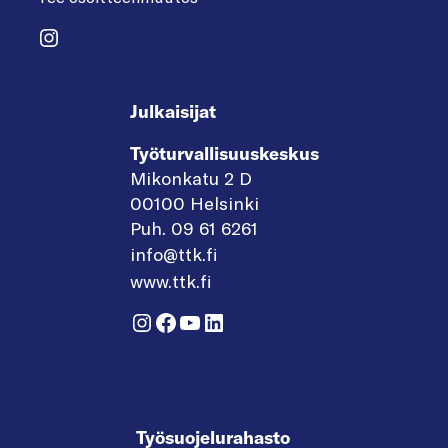
Instagram
Julkaisijat
Työturvallisuuskeskus
Mikonkatu 2 D
00100 Helsinki
Puh. 09 61 6261
info@ttk.fi
www.ttk.fi
Instagram
Facebook
YouTube
LinkedIn
Työsuojelurahasto