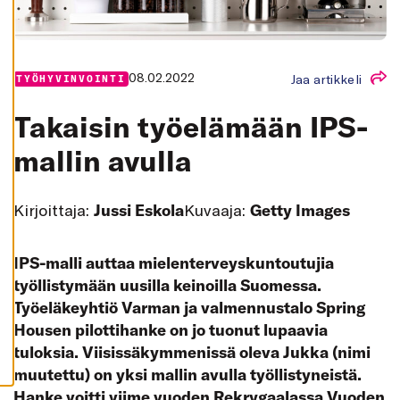
K
A
I
K
K
I
08.02.2022
Jaa artikkeli
TYÖHYVINVOINTI
H
Y
Takaisin työelämään IPS-
V
Ä
K
mallin avulla
S
Y
K
A
Kirjoittaja:
Jussi Eskola
Kuvaaja:
Getty Images
I
K
K
I
IPS-malli auttaa mielenterveyskuntoutujia
E
V
työllistymään uusilla keinoilla Suomessa.
Ä
S
Työeläkeyhtiö Varman ja valmennustalo Spring
T
E
Housen pilottihanke on jo tuonut lupaavia
E
T
tuloksia. Viisissäkymmenissä oleva Jukka (nimi
muutettu) on yksi mallin avulla työllistyneistä.
Hanke voitti viime vuoden Rekrygaalassa Vuoden