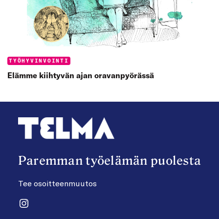
Categories:
TYÖHYVINVOINTI
Elämme kiihtyvän ajan oravanpyörässä
Paremman työelämän puolesta
Tee osoitteenmuutos
Instagram