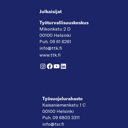
Julkaisijat
Työturvallisuuskeskus
Mikonkatu 2 D
00100 Helsinki
Puh. 09 61 6261
info@ttk.fi
www.ttk.fi
Instagram
Facebook
YouTube
LinkedIn
Työsuojelurahasto
Kaisaniemenkatu 1 C
00100 Helsinki
Puh. 09 6803 3311
info@tsr.fi