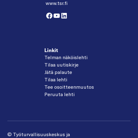
www.tsr.fi
Facebook
YouTube
LinkedIn
Linkit
Telman näköislehti
Tilaa uutiskirje
Jätä palaute
Tilaa lehti
Tee osoitteenmuutos
Peruuta lehti
© Työturvallisuuskeskus ja