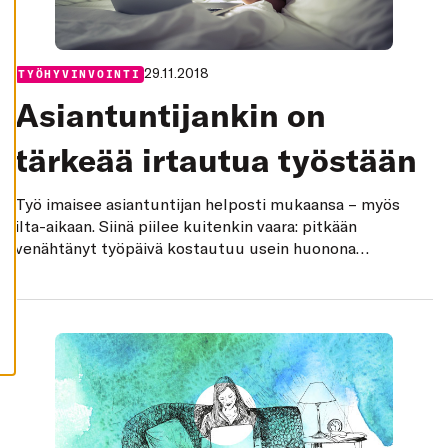
K
I
H
Y
29.11.2018
Categories:
TYÖHYVINVOINTI
V
Ä
Asiantuntijankin on
K
S
Y
tärkeää irtautua työstään
K
A
I
K
Työ imaisee asiantuntijan helposti mukaansa – myös
K
I
ilta-aikaan. Siinä piilee kuitenkin vaara: pitkään
E
venähtänyt työpäivä kostautuu usein huonona
V
Ä
nukkumisena, ja pian noidankehä voi olla valmis.
S
T
E
E
T