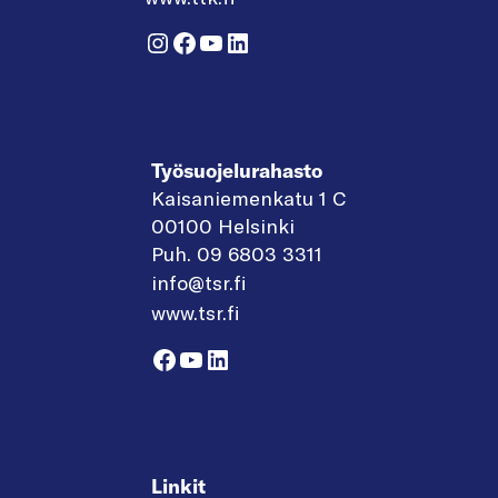
Instagram
Facebook
YouTube
LinkedIn
Työsuojelurahasto
Kaisaniemenkatu 1 C
00100 Helsinki
Puh. 09 6803 3311
info@tsr.fi
www.tsr.fi
Facebook
YouTube
LinkedIn
Linkit