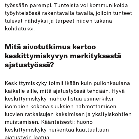
työssään parempi. Tunteista voi kommunikoida
työyhteisössä rakentavalla tavalla, jolloin tunteet
tulevat nähdyksi ja tarpeet niiden takana
kohdatuksi.
Mitä aivotutkimus kertoo
keskittymiskyvyn merkityksestä
ajatustyössä?
Keskittymiskyky toimii ikään kuin pullonkaulana
kaikelle sille, mitä ajatustyössä tehdään. Hyvä
keskittymiskyky mahdollistaa esimerkiksi
isompien kokonaisuuksien hahmottamisen,
luovien ratkaisujen keksimisen ja yksityiskohtien
muistamisen. Käänteisesti: huono
keskittymiskyky heikentää kauttaaltaan
ajatustyön laatua.