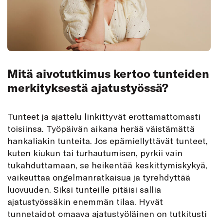
Mitä aivotutkimus kertoo tunteiden
merkityksestä ajatustyössä?
Tunteet ja ajattelu linkittyvät erottamattomasti
toisiinsa. Työpäivän aikana herää väistämättä
hankaliakin tunteita. Jos epämiellyttävät tunteet,
kuten kiukun tai turhautumisen, pyrkii vain
tukahduttamaan, se heikentää keskittymiskykyä,
vaikeuttaa ongelmanratkaisua ja tyrehdyttää
luovuuden. Siksi tunteille pitäisi sallia
ajatustyössäkin enemmän tilaa. Hyvät
tunnetaidot omaava ajatustyöläinen on tutkitusti