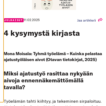
K
A
I
K
K
I
11.02.2025
Jaa artikkeli
JULKAISUT
H
Y
4 kysymystä kirjasta
V
Ä
K
S
Y
K
A
Mona Moisala: Tyhmä työelämä – Kuinka pelastaa
I
ajatustyöläisen aivot (Otavan tietokirjat, 2025)
K
K
I
E
Miksi ajatustyö rasittaa nykyään
V
Ä
aivoja ennennäkemättömällä
S
T
tavalla?
E
E
T
Työelämän tahti kiihtyy, ja tekeminen sirpaloituu.