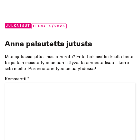
Categories:
Tags:
JULKAISUT
TELMA 1/2025
Anna palautetta jutusta
Mitä ajatuksia juttu sinussa herätti? Entä haluaisitko kuulla tästä
tai jostain muusta työelämään liittyvästä aiheesta lisää - kerro
siitä meille. Parannetaan työelämää yhdessä!
Kommentti
*