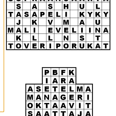
K
A
I
K
K
I
H
Y
V
Ä
K
S
Y
K
A
I
K
K
I
E
V
Ä
S
T
E
E
T