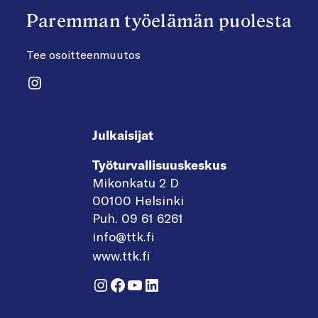
Paremman työelämän puolesta
Tee osoitteenmuutos
Instagram
Julkaisijat
Työturvallisuuskeskus
Mikonkatu 2 D
00100 Helsinki
Puh. 09 61 6261
info@ttk.fi
www.ttk.fi
Instagram
Facebook
YouTube
LinkedIn