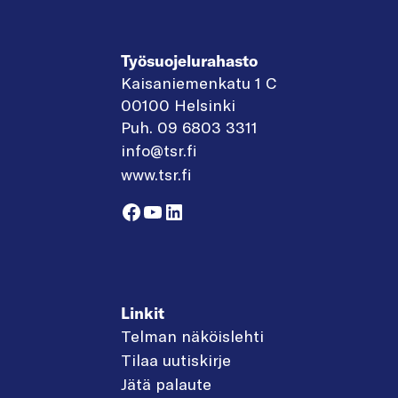
Työsuojelurahasto
Kaisaniemenkatu 1 C
00100 Helsinki
Puh. 09 6803 3311
info@tsr.fi
www.tsr.fi
Facebook
YouTube
LinkedIn
Linkit
Telman näköislehti
Tilaa uutiskirje
Jätä palaute