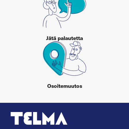
Jätä palautetta
Osoitemuutos