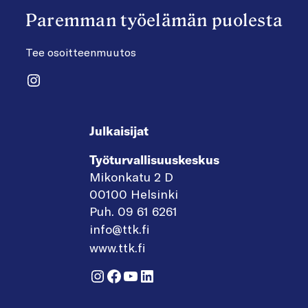
Paremman työelämän puolesta
Tee osoitteenmuutos
Instagram
Julkaisijat
Työturvallisuuskeskus
Mikonkatu 2 D
00100 Helsinki
Puh. 09 61 6261
info@ttk.fi
www.ttk.fi
Instagram
Facebook
YouTube
LinkedIn