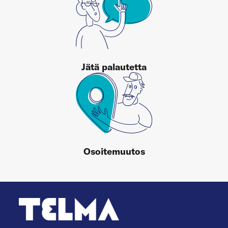
Jätä palautetta
Osoitemuutos