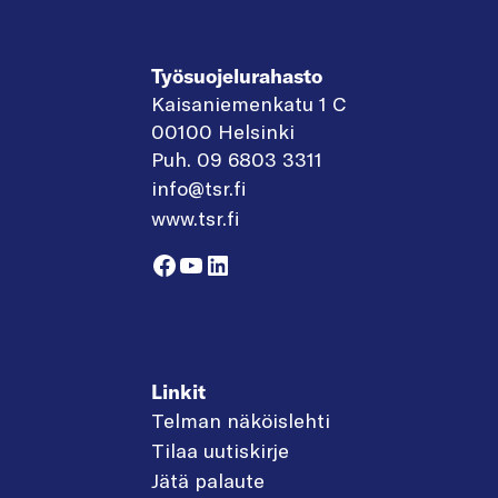
Työsuojelurahasto
Kaisaniemenkatu 1 C
00100 Helsinki
Puh. 09 6803 3311
info@tsr.fi
www.tsr.fi
Facebook
YouTube
LinkedIn
Linkit
Telman näköislehti
Tilaa uutiskirje
Jätä palaute