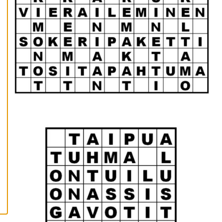
K
A
I
K
K
I
H
Y
V
Ä
K
S
Y
K
A
I
K
K
I
E
V
Ä
S
T
E
E
T