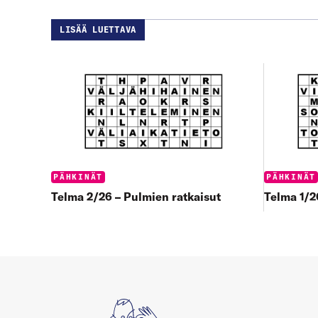
LISÄÄ LUETTAVA
Categories:
Categories
PÄHKINÄT
PÄHKINÄT
Telma 2/26 – Pulmien ratkaisut
Telma 1/2