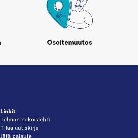
a
Osoitemuutos
Linkit
Telman näköislehti
Tilaa uutiskirje
Jätä palaute