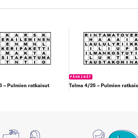
:
Categories:
PÄHKINÄT
6 – Pulmien ratkaisut
Telma 4/25 – Pulmien ratkais