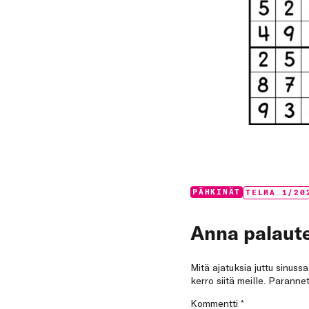
Categories:
Tags:
PÄHKINÄT
TELMA 1/20
Anna palaute
Mitä ajatuksia juttu sinuss
kerro siitä meille. Paran
Kommentti
*