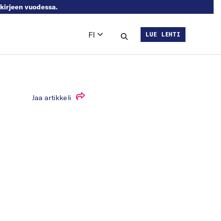
skirjeen vuodessa.
FI
LUE LEHTI
Languages
Hae sivustolta
Jaa artikkeli