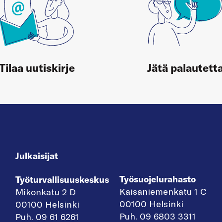
Tilaa uutiskirje
Jätä palautett
Julkaisijat
Työsuojelurahasto
Työturvallisuuskeskus
Kaisaniemenkatu 1 C
Mikonkatu 2 D
00100 Helsinki
00100 Helsinki
Puh. 09 6803 3311
Puh. 09 61 6261