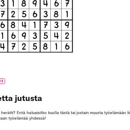
23
tta jutusta
a herätti? Entä haluaisitko kuulla tästä tai jostain muusta työelämään li
netaan työelämää yhdessä!