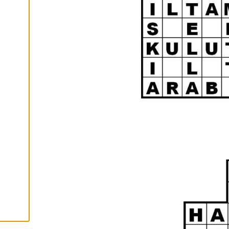
I
K
K
I
H
Y
V
Ä
K
S
Y
K
A
I
K
K
I
E
V
Ä
S
T
E
E
T