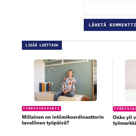
LISÄÄ LUETTAVA
Categories:
TYÖHYVINVOINTI
Categories
TYÖHYVIN
Millainen on intiimikoordinaattorin
Onko yli 
tavallinen työpäivä?
työmarkk