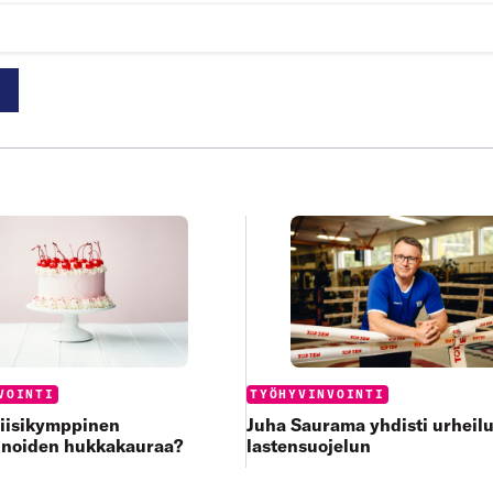
:
Categories:
VOINTI
TYÖHYVINVOINTI
viisikymppinen
Juha Saurama yhdisti urheilu
inoiden hukkakauraa?
lastensuojelun