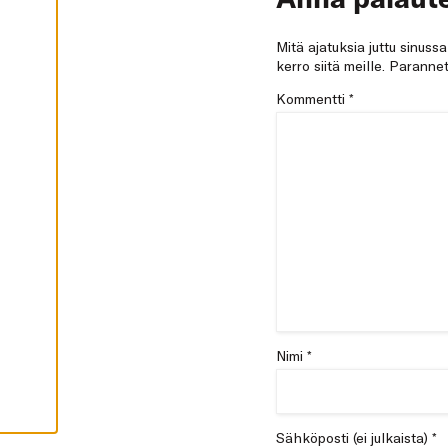
I
K
K
Mitä ajatuksia juttu sinuss
I
kerro siitä meille. Paran
H
Y
Kommentti
*
V
Ä
K
S
Y
K
A
I
K
K
I
E
V
Ä
S
T
E
E
Nimi *
T
Sähköposti (ei julkaista) *