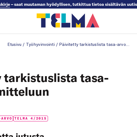
skirje
– saat muutaman hyödyllisen, tutkittua tietoa sisältävän uuti
Etusivu
/
Työhyvinvointi
/
Päivitetty tarkistuslista tasa-arvosuunnitteluun
 tarkistuslista tasa-
nitteluun
-ARVO
TELMA 4/2015
tta jutusta