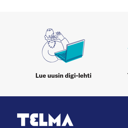
Lue uusin digi-lehti