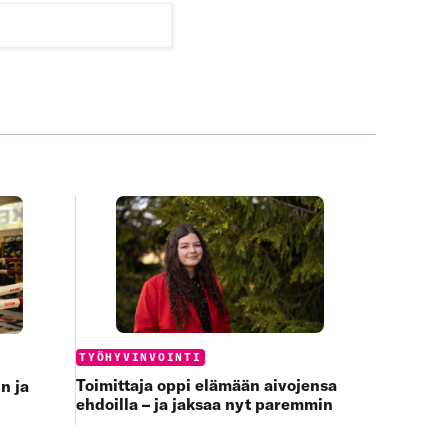
Categories:
TYÖHYVINVOINTI
Toimittaja oppi elämään aivojensa
n ja
ehdoilla – ja jaksaa nyt paremmin