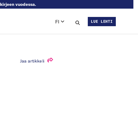
skirjeen vuodessa.
FI
LUE LEHTI
Languages
Hae sivustolta
Jaa artikkeli