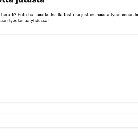
a herätti? Entä haluaisitko kuulla tästä tai jostain muusta työelämään li
netaan työelämää yhdessä!