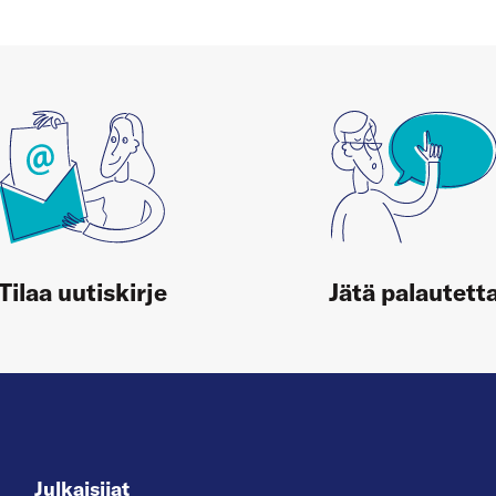
Tilaa uutiskirje
Jätä palautett
Julkaisijat