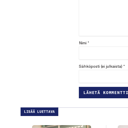
Nimi *
Sähköposti (ei julkaista) *
LISÄÄ LUETTAVA