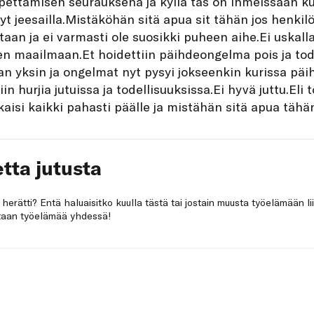
pettamisen seurauksena ja kyllä täs on ihmeissään ku
nyt jeesailla.Mistäköhän sitä apua sit tähän jos henkilö
aan ja ei varmasti ole suosikki puheen aihe.Ei uskall
en maailmaan.Et hoidettiin päihdeongelma pois ja tod
n yksin ja ongelmat nyt pysyi jokseenkin kurissa päih
n hurjia jutuissa ja todellisuuksissa.Ei hyvä juttu.Eli 
aisi kaikki pahasti päälle ja mistähän sitä apua tähän 
tta jutusta
a herätti? Entä haluaisitko kuulla tästä tai jostain muusta työelämään li
netaan työelämää yhdessä!