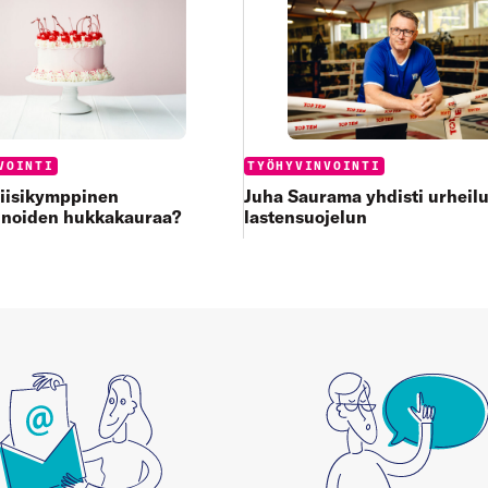
:
Categories:
VOINTI
TYÖHYVINVOINTI
viisikymppinen
Juha Saurama yhdisti urheilu
inoiden hukkakauraa?
lastensuojelun