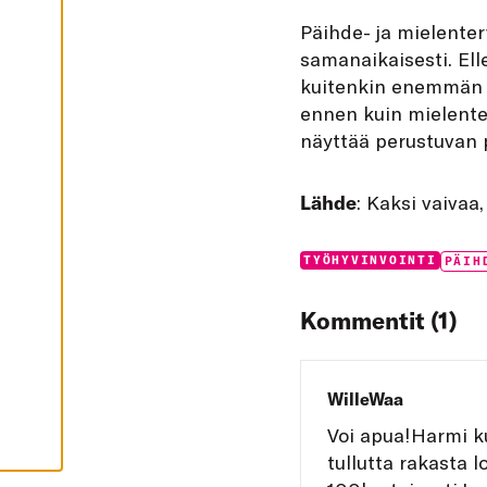
I
K
Päihde- ja mielenter
K
I
samanaikaisesti. El
kuitenkin enemmän s
H
Y
ennen kuin mielente
V
Ä
näyttää perustuvan 
K
S
Y
K
Lähde
: Kaksi vaivaa
A
I
K
K
Categories:
Tags:
TYÖHYVINVOINTI
PÄIH
I
E
V
Kommentit (1)
Ä
S
T
E
E
T
WilleWaa
Voi apua!Harmi k
tullutta rakasta 