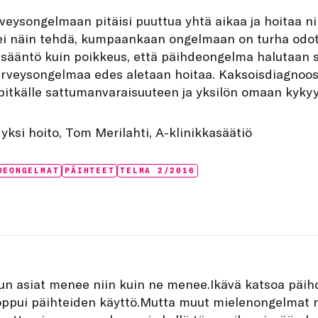
veysongelmaan pitäisi puuttua yhtä aikaa ja hoitaa ni
lei näin tehdä, kumpaankaan ongelmaan on turha odot
ääntö kuin poikkeus, että päihdeongelma halutaan s
rveysongelmaa edes aletaan hoitaa. Kaksoisdiagnoosi
pitkälle sattumanvaraisuuteen ja yksilön omaan kykyy
, yksi hoito, Tom Merilahti, A-klinikkasäätiö
DEONGELMAT
PÄIHTEET
TELMA 2/2016
un asiat menee niin kuin ne menee.Ikävä katsoa päih
loppui päihteiden käyttö.Mutta muut mielenongelmat 