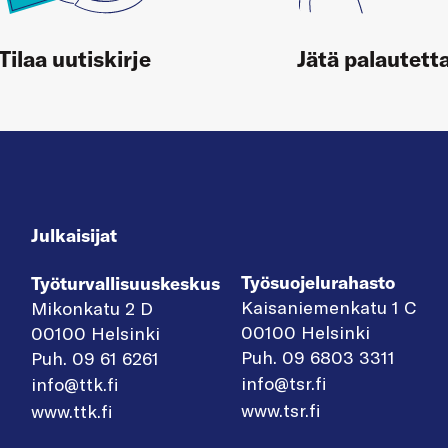
Tilaa uutiskirje
Jätä palautett
Julkaisijat
Työsuojelurahasto
Työturvallisuuskeskus
Kaisaniemenkatu 1 C
Mikonkatu 2 D
00100 Helsinki
00100 Helsinki
Puh. 09 6803 3311
Puh. 09 61 6261
info@tsr.fi
info@ttk.fi
www.tsr.fi
www.ttk.fi