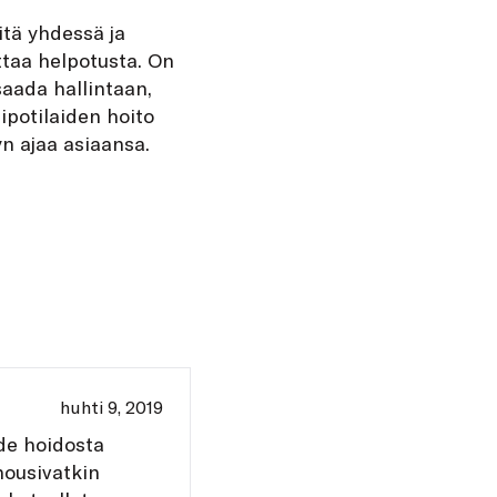
itä yhdessä ja
taa helpotusta. On
aada hallintaan,
potilaiden hoito
n ajaa asiaansa.
huhti 9, 2019
de hoidosta
nousivatkin