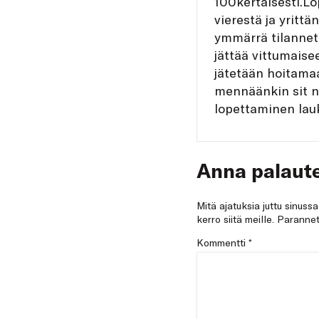
100kertaisesti.Lo
vierestä ja yrittä
ymmärrä tilannett
jättää vittumaise
jätetään hoitamaa
mennäänkin sit nii
lopettaminen lauk
Anna palaute
Mitä ajatuksia juttu sinuss
kerro siitä meille. Paran
Kommentti
*