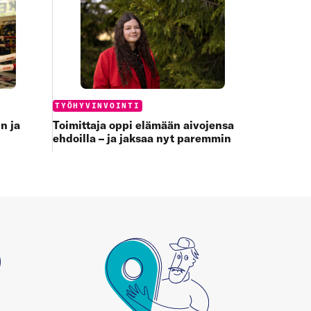
Categories:
TYÖHYVINVOINTI
Toimittaja oppi elämään aivojensa
n ja
ehdoilla – ja jaksaa nyt paremmin