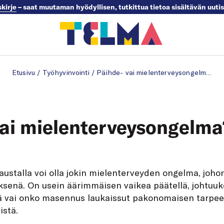
skirje
– saat muutaman hyödyllisen, tutkittua tietoa sisältävän uuti
Etusivu
/
Työhyvinvointi
/
Päihde- vai mielenterveysongelma?
vai mielenterveysongelma
austalla voi olla jokin mielenterveyden ongelma, joho
yksenä. On usein äärimmäisen vaikea päätellä, johtuuk
ä vai onko masennus laukaissut pakonomaisen tarpee
istä.