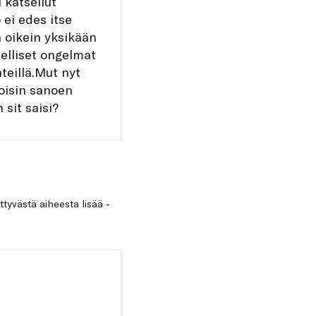
 katsellut
 ei edes itse
a oikein yksikään
elliset ongelmat
teillä.Mut nyt
toisin sanoen
sit saisi?
ittyvästä aiheesta lisää -