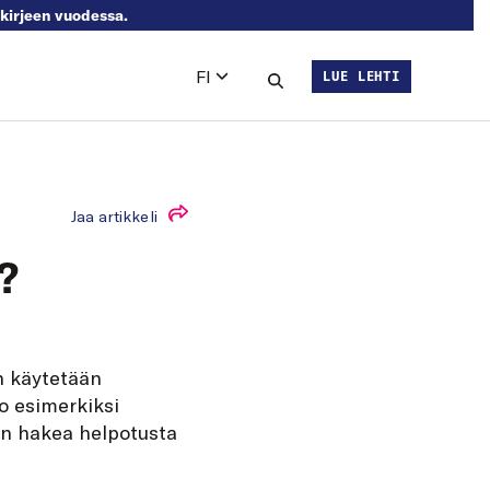
skirjeen vuodessa.
FI
LUE LEHTI
Languages
Hae sivustolta
Jaa artikkeli
?
n käytetään
o esimerkiksi
n hakea helpotusta