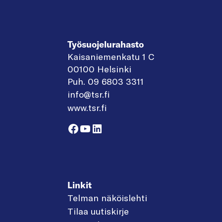
Työsuojelurahasto
Kaisaniemenkatu 1 C
00100 Helsinki
Puh. 09 6803 3311
info@tsr.fi
www.tsr.fi
Facebook
YouTube
LinkedIn
Linkit
Telman näköislehti
Tilaa uutiskirje