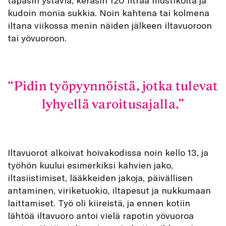
tapasin ystäviä, keräsin 120 litraa mustikoita ja
kudoin monia sukkia. Noin kahtena tai kolmena
iltana viikossa menin näiden jälkeen iltavuoroon
tai yövuoroon.
Pidin työpyynnöistä, jotka tulevat
lyhyellä varoitusajalla.
Iltavuorot alkoivat hoivakodissa noin kello 13, ja
työhön kuului esimerkiksi kahvien jako,
iltasiistimiset, lääkkeiden jakoja, päivällisen
antaminen, viriketuokio, iltapesut ja nukkumaan
laittamiset. Työ oli kiireistä, ja ennen kotiin
lähtöä iltavuoro antoi vielä rapotin yövuoroa