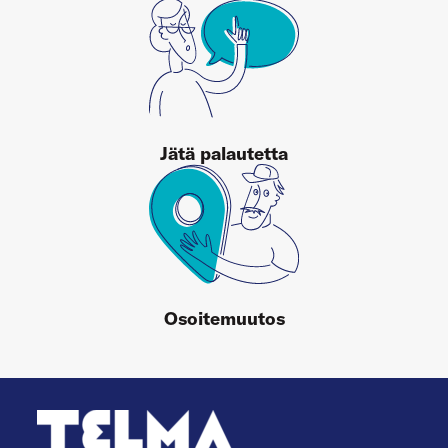
Jätä palautetta
Osoitemuutos