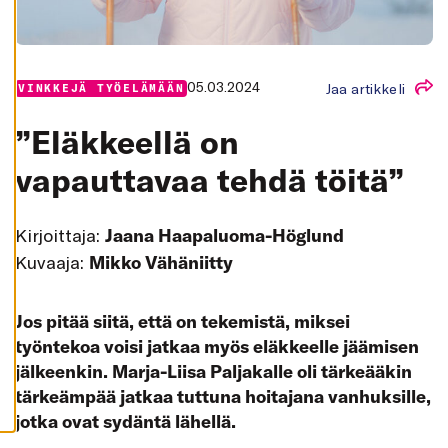
K
A
I
K
K
I
05.03.2024
Jaa artikkeli
VINKKEJÄ TYÖELÄMÄÄN
H
Y
”Eläkkeellä on
V
Ä
K
vapauttavaa tehdä töitä”
S
Y
K
A
Kirjoittaja:
Jaana Haapaluoma-Höglund
I
K
Kuvaaja:
Mikko Vähäniitty
K
I
E
V
Jos pitää siitä, että on tekemistä, miksei
Ä
S
työntekoa voisi jatkaa myös eläkkeelle jäämisen
T
E
jälkeenkin. Marja-Liisa Paljakalle oli tärkeääkin
E
T
tärkeämpää jatkaa tuttuna hoitajana vanhuksille,
jotka ovat sydäntä lähellä.