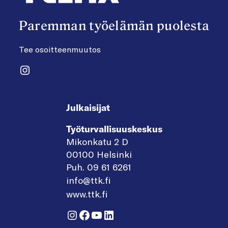
Paremman työelämän puolesta
Tee osoitteenmuutos
Instagram
Julkaisijat
Työturvallisuuskeskus
Mikonkatu 2 D
00100 Helsinki
Puh. 09 61 6261
info@ttk.fi
www.ttk.fi
Instagram
Facebook
YouTube
LinkedIn