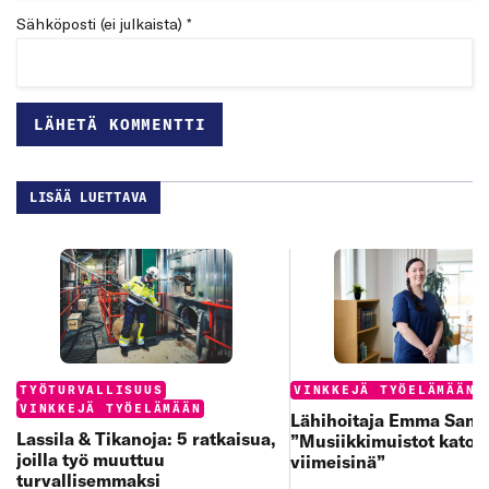
Sähköposti (ei julkaista) *
LISÄÄ LUETTAVA
Categories:
Categories:
TYÖTURVALLISUUS
VINKKEJÄ TYÖELÄMÄÄN
VINKKEJÄ TYÖELÄMÄÄN
Lähihoitaja Emma Sand
Lassila & Tikanoja: 5 ratkaisua,
”Musiikkimuistot katoa
joilla työ muuttuu
viimeisinä”
turvallisemmaksi