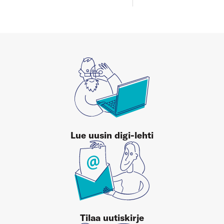
Lue uusin digi-lehti
Tilaa uutiskirje