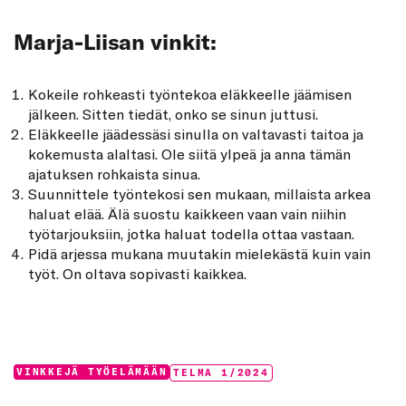
Marja-Liisan vinkit:
Kokeile rohkeasti työntekoa eläkkeelle jäämisen
jälkeen. Sitten tiedät, onko se sinun juttusi.
Eläkkeelle jäädessäsi sinulla on valtavasti taitoa ja
kokemusta alaltasi. Ole siitä ylpeä ja anna tämän
ajatuksen rohkaista sinua.
Suunnittele työntekosi sen mukaan, millaista arkea
haluat elää. Älä suostu kaikkeen vaan vain niihin
työtarjouksiin, jotka haluat todella ottaa vastaan.
Pidä arjessa mukana muutakin mielekästä kuin vain
työt. On oltava sopivasti kaikkea.
Categories:
Tags:
VINKKEJÄ TYÖELÄMÄÄN
TELMA 1/2024