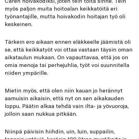
Caren hoivakodiksi, joten tein töitä sinne. Tein
myös paljon muita hoitoalan keikkatöitä eri
työnantajille, mutta hoivakodin hoitajan työ oli
keskeinen.
Tärkein ero aikaan ennen eläkkeelle jäämistä oli
se, että keikkatyöt voi ottaa vastaan täysin oman
aikataulun mukaan. On vapauttavaa, että jos on
omia menoja tai perhejuhlia, työt voi suunnitella
niiden ympärille.
Mietin myös, että olen niin kauan jo herännyt
aamuisin aikaisin, että nyt on sen aikakauden
loppu. Päätin alkaa tehdä vain ilta- ja yövuoroja,
jolloin saan nukkua pitkään.
Niinpä päivisin hiihdin, uin, luin, suppailin,