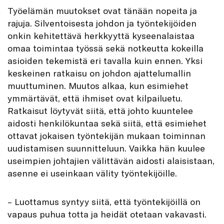
Työelämän muutokset ovat tänään nopeita ja
rajuja. Silventoisesta johdon ja työntekijöiden
onkin kehitettävä herkkyyttä kyseenalaistaa
omaa toimintaa työssä sekä notkeutta kokeilla
asioiden tekemistä eri tavalla kuin ennen. Yksi
keskeinen ratkaisu on johdon ajattelumallin
muuttuminen. Muutos alkaa, kun esimiehet
ymmärtävät, että ihmiset ovat kilpailuetu.
Ratkaisut löytyvät siitä, että johto kuuntelee
aidosti henkilökuntaa sekä siitä, että esimiehet
ottavat jokaisen työntekijän mukaan toiminnan
uudistamisen suunnitteluun. Vaikka hän kuulee
useimpien johtajien välittävän aidosti alaisistaan,
asenne ei useinkaan välity työntekijöille.
– Luottamus syntyy siitä, että työntekijöillä on
vapaus puhua totta ja heidät otetaan vakavasti.