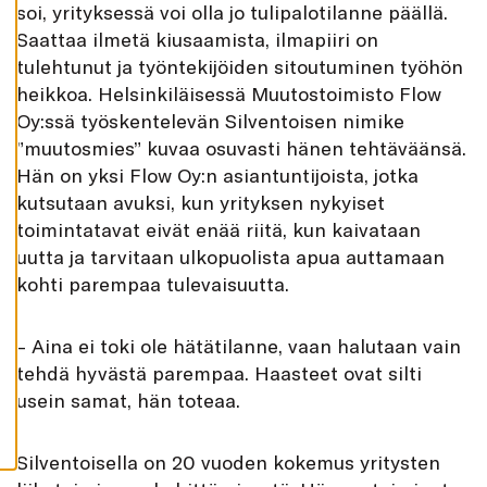
soi, yrityksessä voi olla jo tulipalotilanne päällä.
K
A
Saattaa ilmetä kiusaamista, ilmapiiri on
I
K
tulehtunut ja työntekijöiden sitoutuminen työhön
K
I
heikkoa. Helsinkiläisessä Muutostoimisto Flow
Oy:ssä työskentelevän Silventoisen nimike
H
Y
”muutosmies” kuvaa osuvasti hänen tehtäväänsä.
V
Ä
Hän on yksi Flow Oy:n asiantuntijoista, jotka
K
S
kutsutaan avuksi, kun yrityksen nykyiset
Y
toimintatavat eivät enää riitä, kun kaivataan
K
A
uutta ja tarvitaan ulkopuolista apua auttamaan
I
K
kohti parempaa tulevaisuutta.
K
I
E
V
– Aina ei toki ole hätätilanne, vaan halutaan vain
Ä
S
tehdä hyvästä parempaa. Haasteet ovat silti
T
E
usein samat, hän toteaa.
E
T
Silventoisella on 20 vuoden kokemus yritysten