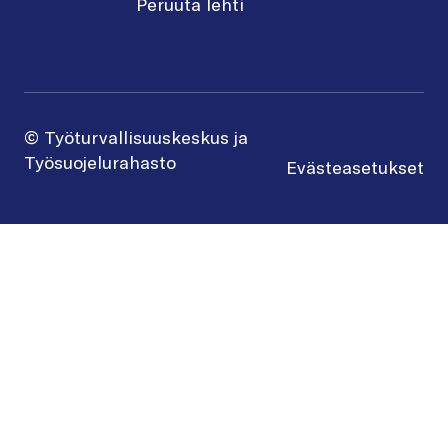
Peruuta lehti
© Työturvallisuuskeskus ja
Työsuojelurahasto
Evästeasetukset