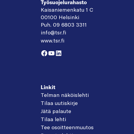
Työsuojelurahasto
Kaisaniemenkatu 1 C
00100 Helsinki
Puh. 09 6803 3311
info@tsr.fi
www.tsr.fi
Facebook
YouTube
LinkedIn
Linkit
Telman näköislehti
Tilaa uutiskirje
Jätä palaute
Tilaa lehti
Tee osoitteenmuutos