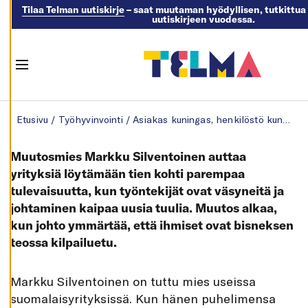
Tilaa Telman uutiskirje
– saat muutaman hyödyllisen, tutkittua 
uutiskirjeen vuodessa.
M
U
O
K
K
Menu
A
A
E
Skip to content
V
Etusivu
/
Työhyvinvointi
/
Asiakas kuningas, henkilöstö kuninkaampi
Ä
S
T
E
Muutosmies Markku Silventoinen auttaa
A
S
yrityksiä löytämään tien kohti parempaa
E
tulevaisuutta, kun työntekijät ovat väsyneitä ja
T
U
johtaminen kaipaa uusia tuulia. Muutos alkaa,
K
S
kun johto ymmärtää, että ihmiset ovat bisneksen
I
A
teossa kilpailuetu.
K
I
E
M
arkku Silventoinen on tuttu mies useissa
L
L
suomalaisyrityksissä. Kun hänen puhelimensa
Ä