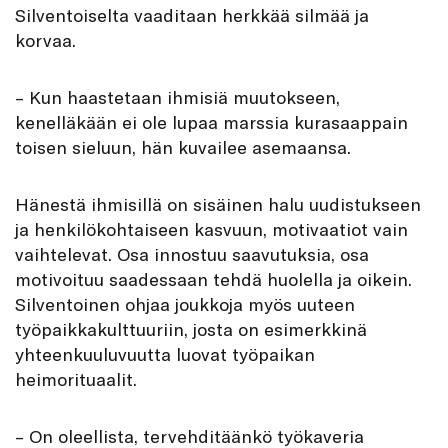
Silventoiselta vaaditaan herkkää silmää ja
korvaa.
– Kun haastetaan ihmisiä muutokseen,
kenelläkään ei ole lupaa marssia kurasaappain
toisen sieluun, hän kuvailee asemaansa.
Hänestä ihmisillä on sisäinen halu uudistukseen
ja henkilökohtaiseen kasvuun, motivaatiot vain
vaihtelevat. Osa innostuu saavutuksia, osa
motivoituu saadessaan tehdä huolella ja oikein.
Silventoinen ohjaa joukkoja myös uuteen
työpaikkakulttuuriin, josta on esimerkkinä
yhteenkuuluvuutta luovat työpaikan
heimorituaalit.
– On oleellista, tervehditäänkö työkaveria