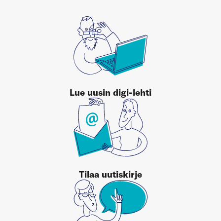
Lue uusin digi-lehti
Tilaa uutiskirje