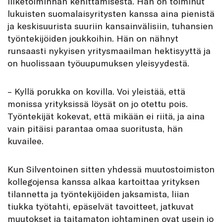
liiketoiminnan kehittämisestä. Hän on toiminut
lukuisten suomalaisyritysten kanssa aina pienistä
ja keskisuurista suuriin kansainvälisiin, tuhansien
työntekijöiden joukkoihin. Hän on nähnyt
runsaasti nykyisen yritysmaailman hektisyyttä ja
on huolissaan työuupumuksen yleisyydestä.
– Kyllä porukka on kovilla. Voi yleistää, että
monissa yrityksissä löysät on jo otettu pois.
Työntekijät kokevat, että mikään ei riitä, ja aina
vain pitäisi parantaa omaa suoritusta, hän
kuvailee.
Kun Silventoinen sitten yhdessä muutostoimiston
kollegojensa kanssa alkaa kartoittaa yrityksen
tilannetta ja työntekijöiden jaksamista, liian
tiukka työtahti, epäselvät tavoitteet, jatkuvat
muutokset ja taitamaton johtaminen ovat usein jo