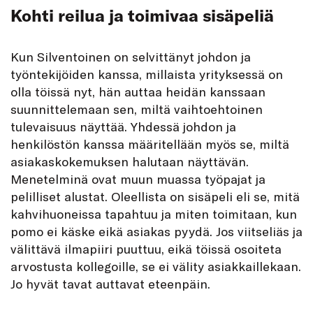
Kohti reilua ja toimivaa sisäpeliä
Kun Silventoinen on selvittänyt johdon ja
työntekijöiden kanssa, millaista yrityksessä on
olla töissä nyt, hän auttaa heidän kanssaan
suunnittelemaan sen, miltä vaihtoehtoinen
tulevaisuus näyttää. Yhdessä johdon ja
henkilöstön kanssa määritellään myös se, miltä
asiakaskokemuksen halutaan näyttävän.
Menetelminä ovat muun muassa työpajat ja
pelilliset alustat. Oleellista on sisäpeli eli se, mitä
kahvihuoneissa tapahtuu ja miten toimitaan, kun
pomo ei käske eikä asiakas pyydä. Jos viitseliäs ja
välittävä ilmapiiri puuttuu, eikä töissä osoiteta
arvostusta kollegoille, se ei välity asiakkaillekaan.
Jo hyvät tavat auttavat eteenpäin.