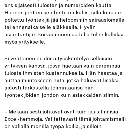
ensisijaisesti tulosten ja numeroiden kautta.
Huonon johtamisen hinta on kallis, sillä loppuun
poltettu työntekijä jää helpommin sairauslomalle
tai ennenaikaiselle eläkkeelle. Hyvän
asiantuntijan korvaaminen uudella tulee kalliiksi
myös yritykselle.
Silventoinen ei aloita työskentelyä sellaisen
yrityksen kanssa, jossa haetaan vain parempaa
tulosta ihmisten kustannuksella. Hän haastaa ja
auttaa muutokseen niitä, jotka haluavat lisäksi
aidosti tarkastella toimintaansa niin
työntekijöiden, johdon kuin asiakkaiden silmin.
– Mekaanisesti johtavat ovat kuin lasisilmäisiä
Excel-hemmoja. Valitettavasti tämä johtamismalli
on vallalla monilla työpaikoilla, ja silloin