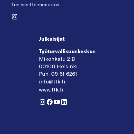
Tee osoitteenmuutos
Instagram
Julkaisijat
Työturvallisuuskeskus
Mikonkatu 2 D
00100 Helsinki
Puh. 09 61 6261
info@ttk.fi
www.ttk.fi
Instagram
Facebook
YouTube
LinkedIn