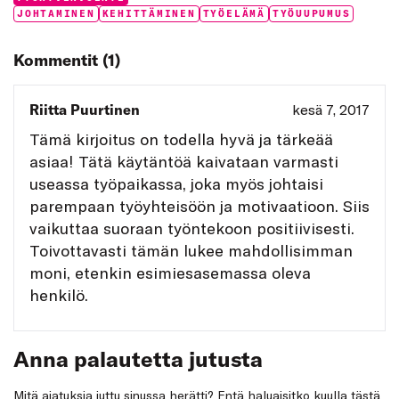
Tags:
JOHTAMINEN
KEHITTÄMINEN
TYÖELÄMÄ
TYÖUUPUMUS
Kommentit (1)
Riitta Puurtinen
kesä 7, 2017
Tämä kirjoitus on todella hyvä ja tärkeää
asiaa! Tätä käytäntöä kaivataan varmasti
useassa työpaikassa, joka myös johtaisi
parempaan työyhteisöön ja motivaatioon. Siis
vaikuttaa suoraan työntekoon positiivisesti.
Toivottavasti tämän lukee mahdollisimman
moni, etenkin esimiesasemassa oleva
henkilö.
Anna palautetta jutusta
Mitä ajatuksia juttu sinussa herätti? Entä haluaisitko kuulla tästä