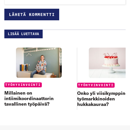
LISÄÄ LUETTAVA
Categories:
Categories:
TYÖHYVINVOINTI
TYÖHYVINVOINTI
Millainen on
Onko yli viisikymppine
intiimikoordinaattorin
työmarkkinoiden
tavallinen työpäivä?
hukkakauraa?