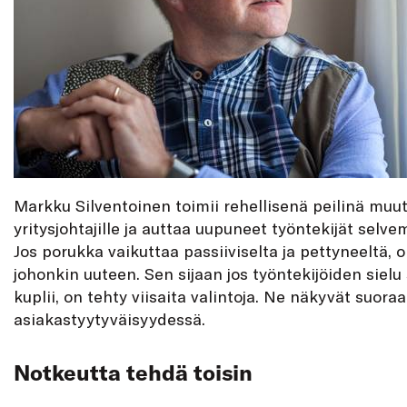
Markku Silventoinen toimii rehellisenä peilinä muut
yritysjohtajille ja auttaa uupuneet työntekijät selvem
Jos porukka vaikuttaa passiiviselta ja pettyneeltä, o
johonkin uuteen. Sen sijaan jos työntekijöiden sielu s
kuplii, on tehty viisaita valintoja. Ne näkyvät suora
asiakastyytyväisyydessä.
Notkeutta tehdä toisin