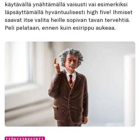
käytävällä ynähtämällä vaisusti vai esimerkiksi
läpsäyttämällä hyväntuulisesti high five! Ihmiset
saavat itse valita heille sopivan tavan tervehtiä.
Peli pelataan, ennen kuin esirippu aukeaa.
Categories:
TYÖHYVINVOINTI