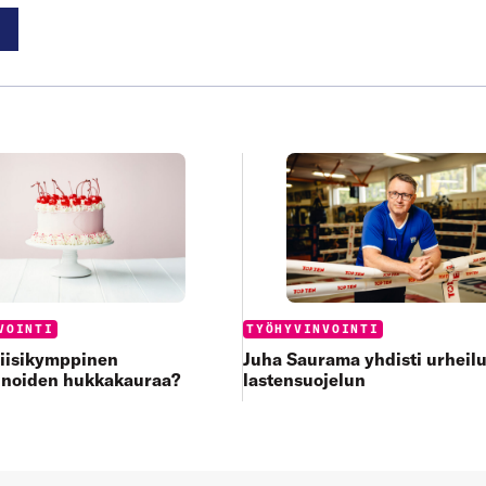
:
Categories:
VOINTI
TYÖHYVINVOINTI
viisikymppinen
Juha Saurama yhdisti urheilu
inoiden hukkakauraa?
lastensuojelun