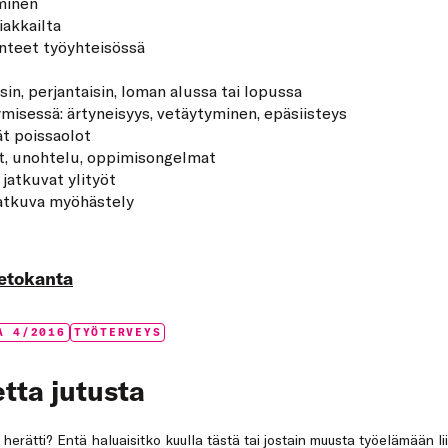
minen
iakkailta
lanteet työyhteisössä
in, perjantaisin, loman alussa tai lopussa
isessä: ärtyneisyys, vetäytyminen, epäsiisteys
ät poissaolot
t, unohtelu, oppimisongelmat
 jatkuvat ylityöt
jatkuva myöhästely
ietokanta
A 4/2016
TYÖTERVEYS
tta jutusta
a herätti? Entä haluaisitko kuulla tästä tai jostain muusta työelämään li