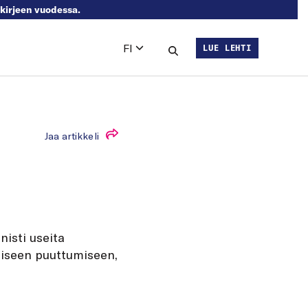
skirjeen vuodessa.
FI
LUE LEHTI
Languages
Hae sivustolta
Jaa artikkeli
isti useita
aiseen puuttumiseen,