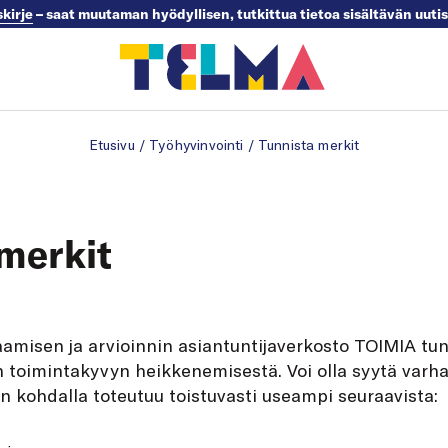
skirje
– saat muutaman hyödyllisen, tutkittua tietoa sisältävän uuti
Etusivu
/
Työhyvinvointi
/
Tunnista merkit
merkit
amisen ja arvioinnin asiantuntijaverkosto TOIMIA tunn
n toimintakyvyn heikkenemisestä. Voi olla syytä varh
n kohdalla toteutuu toistuvasti useampi seuraavista: