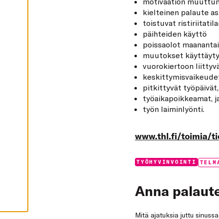
motivaation muuttu
I
K
kielteinen palaute as
K
toistuvat ristiriitati
I
päihteiden käyttö
H
poissaolot maanantais
Y
V
muutokset käyttäytym
Ä
vuorokiertoon liittyv
K
S
keskittymisvaikeude
Y
pitkittyvät työpäivät,
K
A
työaikapoikkeamat, 
I
K
työn laiminlyönti.
K
I
E
www.thl.fi/toimia/t
V
Ä
S
T
Categories:
Tags:
TYÖHYVINVOINTI
E
TELM
E
T
Anna palaute
Mitä ajatuksia juttu sinuss