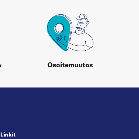
a
Osoitemuutos
Linkit