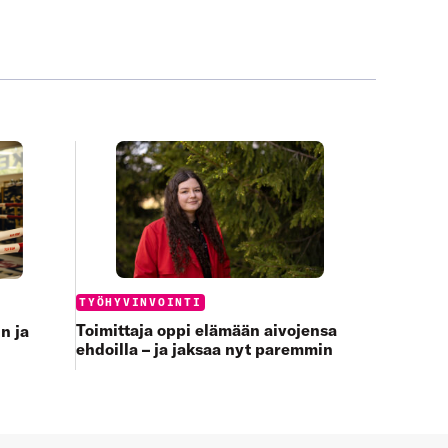
Categories:
TYÖHYVINVOINTI
Toimittaja oppi elämään aivojensa
n ja
ehdoilla – ja jaksaa nyt paremmin