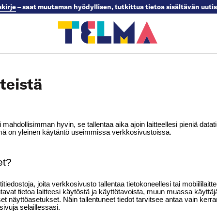
skirje
– saat muutaman hyödyllisen, tutkittua tietoa sisältävän uuti
teistä