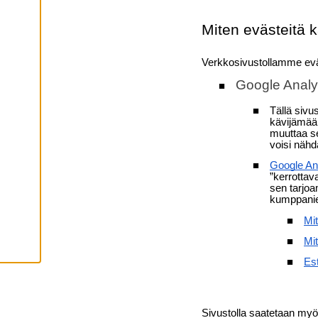
H
Y
V
Ä
K
S
Y
K
A
I
K
K
I
E
V
Ä
S
T
E
E
T