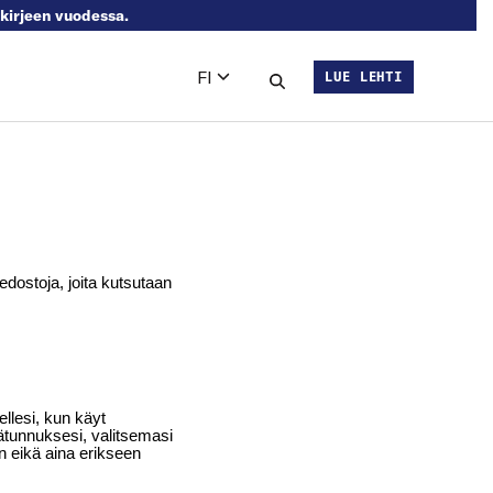
skirjeen vuodessa.
FI
LUE LEHTI
Languages
Hae sivustolta