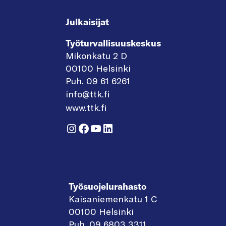
Julkaisijat
Työturvallisuuskeskus
Mikonkatu 2 D
00100 Helsinki
Puh. 09 61 6261
info@ttk.fi
www.ttk.fi
Instagram
Facebook
YouTube
LinkedIn
Työsuojelurahasto
Kaisaniemenkatu 1 C
00100 Helsinki
Puh. 09 6803 3311