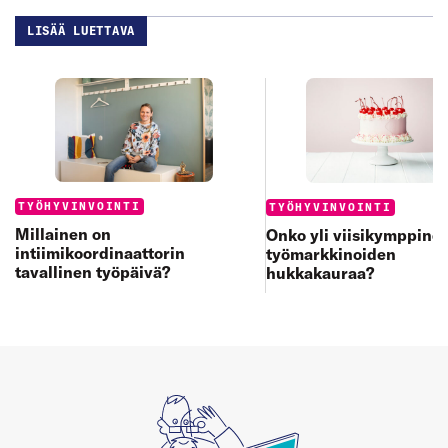
LISÄÄ LUETTAVA
Categories:
Categories:
TYÖHYVINVOINTI
TYÖHYVINVOINTI
Millainen on
Onko yli viisikymppine
intiimikoordinaattorin
työmarkkinoiden
tavallinen työpäivä?
hukkakauraa?