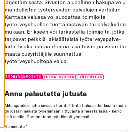
järjestämisestä. Sivuston ­alueellinen hakupalvelu
K
A
mahdollistaa työterveyden palvelujen vertailun.
I
K
Kartta­palvelussa voi suodattaa toimi­joita
K
työterveyshuollon tuottamistavan tai palveluiden
I
mukaan. Erikseen voi tarkastella toimijoita, jotka
H
Y
tarjoavat pelkkiä lakisääteisiä työterveyspalve­
V
Ä
luita, lisäksi sairaanhoitoa sisältävän palvelun tai
K
maatalousyrittäjille suunnattua
S
Y
työterveyshuoltopalvelua.
K
A
I
K
Categories:
Tags:
TYÖHYVINVOINTI
TELMA 4/2016
TYÖTERVEYS
K
I
E
V
Anna palautetta jutusta
Ä
S
T
Mitä ajatuksia juttu sinussa herätti? Entä haluaisitko kuulla tästä
E
tai jostain muusta työelämään liittyvästä aiheesta lisää - kerro
E
T
siitä meille. Parannetaan työelämää yhdessä!
Kommentti
*