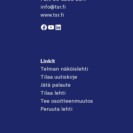
info@tsr.fi
www.tsr.fi
Facebook
YouTube
LinkedIn
Linkit
Telman näköislehti
Tilaa uutiskirje
Jätä palaute
Tilaa lehti
Tee osoitteenmuutos
Peruuta lehti