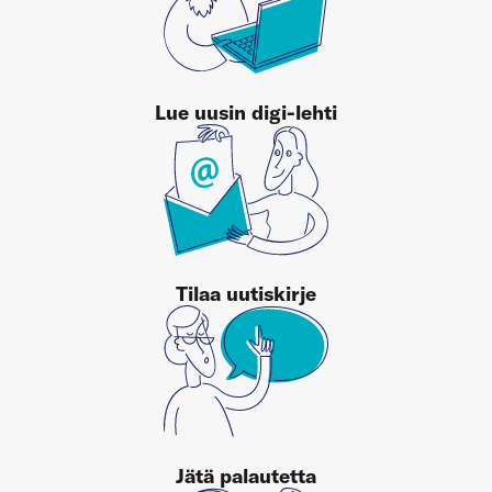
Lue uusin digi-lehti
Tilaa uutiskirje
Jätä palautetta