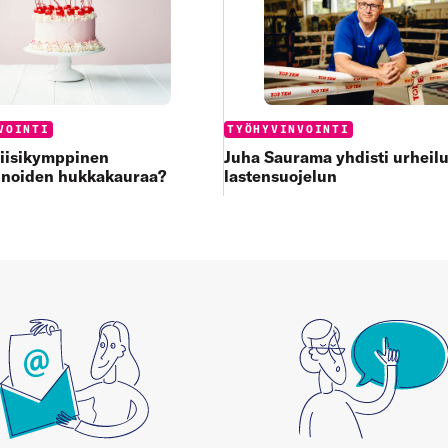
:
Categories:
VOINTI
TYÖHYVINVOINTI
viisikymppinen
Juha Saurama yhdisti urheilu
inoiden hukkakauraa?
lastensuojelun