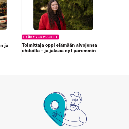
Categories:
TYÖHYVINVOINTI
Toimittaja oppi elämään aivojensa
n ja
ehdoilla – ja jaksaa nyt paremmin