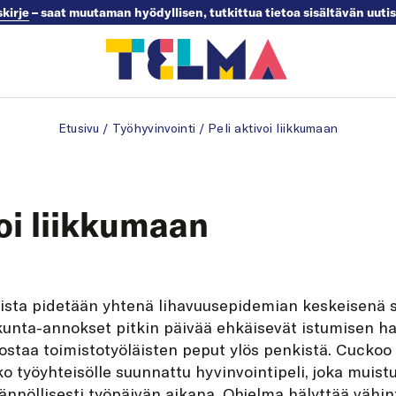
skirje
– saat muutaman hyödyllisen, tutkittua tietoa sisältävän uuti
Etusivu
/
Työhyvinvointi
/
Peli aktivoi liikkumaan
voi liikkumaan
mista pidetään yhtenä lihavuusepidemian keskeisenä 
kunta-annokset pitkin päivää ehkäisevät istumisen hai
nostaa toimistotyöläisten peput ylös penkistä. Cucko
o työyhteisölle suunnattu hyvinvointipeli, joka muistu
ännöllisesti työpäivän aikana. Ohjelma hälyttää vähi