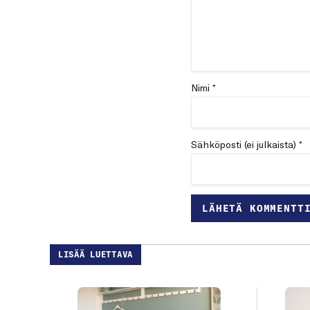
Nimi *
Sähköposti (ei julkaista) *
LISÄÄ LUETTAVA