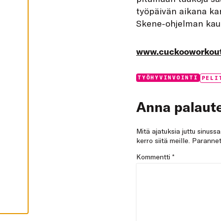
I
työpäivän aikana ka
K
K
Skene-ohjelman kaut
I
H
Y
www.cuckooworkou
V
Ä
K
S
Categories:
Tags:
TYÖHYVINVOINTI
PELI
Y
K
A
I
Anna palaute
K
K
I
E
Mitä ajatuksia juttu sinuss
V
kerro siitä meille. Paran
Ä
S
Kommentti
*
T
E
E
T