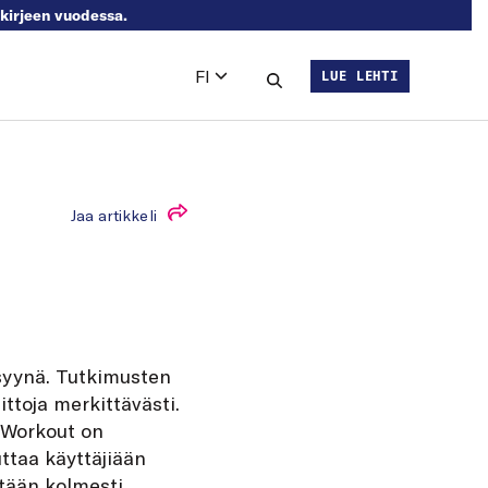
skirjeen vuodessa.
FI
LUE LEHTI
Languages
Hae sivustolta
Jaa artikkeli
syynä. Tutkimusten
ttoja merkittävästi.
o Workout on
ttaa käyttäjiään
ntään kolmesti