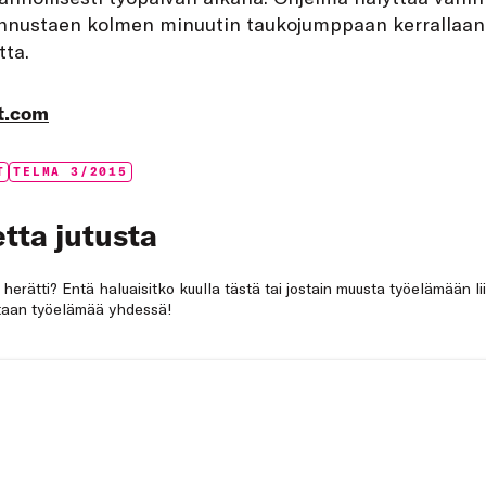
nnustaen kolmen minuutin taukojumppaan kerrallaan. 
ta.
t.com
T
TELMA 3/2015
tta jutusta
a herätti? Entä haluaisitko kuulla tästä tai jostain muusta työelämään li
netaan työelämää yhdessä!