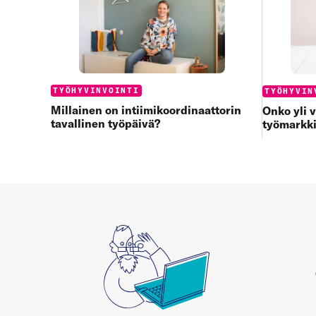
Categories:
TYÖHYVINVOINTI
Categories
TYÖHYVIN
Millainen on intiimikoordinaattorin
Onko yli 
tavallinen työpäivä?
työmarkk