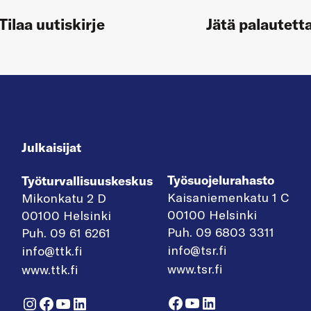
Tilaa uutiskirje
Jätä palautett
Julkaisijat
Työsuojelurahasto
Työturvallisuuskeskus
Kaisaniemenkatu 1 C
Mikonkatu 2 D
00100 Helsinki
00100 Helsinki
Puh. 09 6803 3311
Puh. 09 61 6261
info@tsr.fi
info@ttk.fi
www.tsr.fi
www.ttk.fi
Facebook
YouTube
LinkedIn
Instagram
Facebook
YouTube
LinkedIn