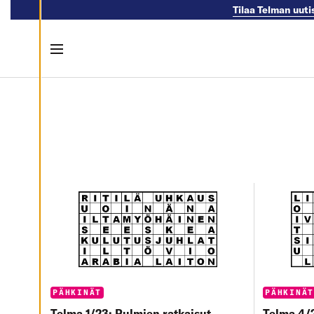
evästeistämme.
Tilaa Telman uuti
M
U
Menu
O
K
K
Skip to content
A
A
E
V
Ä
S
T
E
A
S
E
T
U
K
S
I
A
K
I
E
Categories:
Categorie
PÄHKINÄT
PÄHKINÄ
L
L
Telma 1/23: Pulmien ratkaisut
Telma 4/2