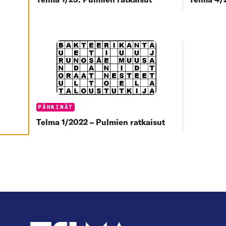
Ä
K
A
I
K
K
I
H
Y
V
Ä
K
S
Y
Categories:
PÄHKINÄT
K
A
Telma 1/2022 – Pulmien ratkaisut
I
K
K
I
E
V
Ä
S
T
E
E
T