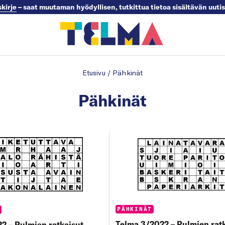
skirje
– saat muutaman hyödyllisen, tutkittua tietoa sisältävän uuti
Etusivu
/
Pähkinät
Pähkinät
Categories:
PÄHKINÄT
s:
T
Telma 3/2022 – Pulmien rat
2 – Pulmien ratkaisut