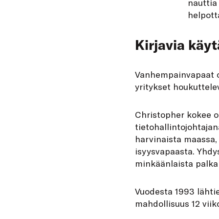
nauttia
helpott
Kirjavia käy
Vanhempainvapaat ova
yritykset houkuttelev
Christopher kokee o
tietohallintojohtaja
harvinaista maassa, j
isyysvapaasta. Yhdys
minkäänlaista palkal
Vuodesta 1993 lähtie
mahdollisuus 12 vii