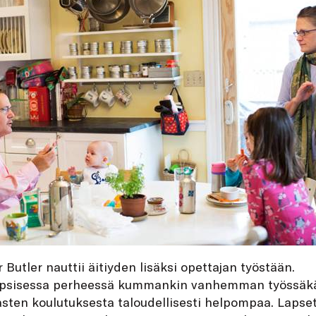
 Butler nauttii äitiyden lisäksi opettajan työstään.
apsisessa perheessä kummankin vanhemman työssäkä
asten koulutuksesta taloudellisesti helpompaa. Lapset