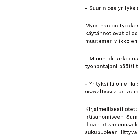
– Suurin osa yrityks
Myös hän on työskenn
käytännöt ovat ollee
muutaman viikko en
– Minun oli tarkoitu
työnantajani päätti 
– Yrityksillä on eri
osavaltiossa on voim
Kirjaimellisesti otet
irtisanomiseen. Sam
ilman irtisanomisaik
sukupuoleen liittyvä