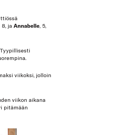
ttiössä
, 8, ja
Annabelle
, 5,
Tyypillisesti
nuorempina.
ksi viikoksi, jolloin
uden viikon aikana
yi pitämään