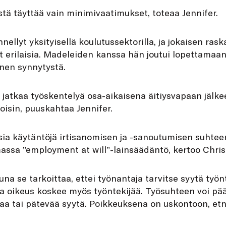
istä täyttää vain minimivaatimukset, toteaa Jennifer.
ellyt yksityisellä koulutussektorilla, ja jokaisen ras
t erilaisia. Madeleiden kanssa hän joutui lopettamaan
nen synnytystä.
s jatkaa työskentelyä osa-aikaisena äitiysvapaan jälk
toisin, puuskahtaa Jennifer.
laisia käytäntöjä irtisanomisen ja -sanoutumisen suhte
assa ”employment at will”-lainsäädäntö, kertoo Chris
tuna se tarkoittaa, ettei työnantaja tarvitse syytä työn
a oikeus koskee myös työntekijää. Työsuhteen voi pä
aa tai pätevää syytä. Poikkeuksena on uskontoon, etn