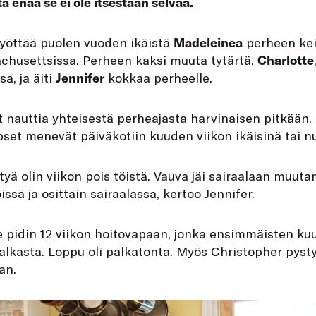
a enää se ei ole itsestään selvää.
yöttää puolen vuoden ikäistä
Madeleinea
perheen kei
achusettsissa. Perheen kaksi muuta tytärtä,
Charlotte
a, ja äiti
Jennifer
kokkaa perheelle.
t nauttia yhteisestä perheajasta harvinaisen pitkään. 
pset menevät päiväkotiin kuuden viikon ikäisinä tai 
ä olin viikon pois töistä. Vauva jäi sairaalaan muutama
öissä ja osittain sairaalassa, kertoo Jennifer.
 pidin 12 viikon hoitovapaan, jonka ensimmäisten ku
alkasta. Loppu oli palkatonta. Myös Christopher pyst
an.