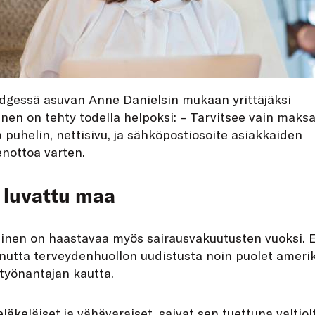
gessä asuvan Anne Danielsin mukaan yrittäjäksi
nen on tehty todella helpoksi: – Tarvitsee vain maksa
 puhelin, nettisivu, ja sähköpostiosoite asiakkaiden
nottoa varten.
 luvattu maa
inen on haastavaa myös sairausvakuutusten vuoksi.
nutta terveydenhuollon uudistusta noin puolet amerik
työnantajan kautta.
läkeläiset ja vähävaraiset, saivat sen tuettuna valti