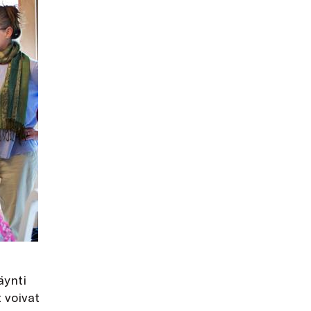
ynti
 voivat