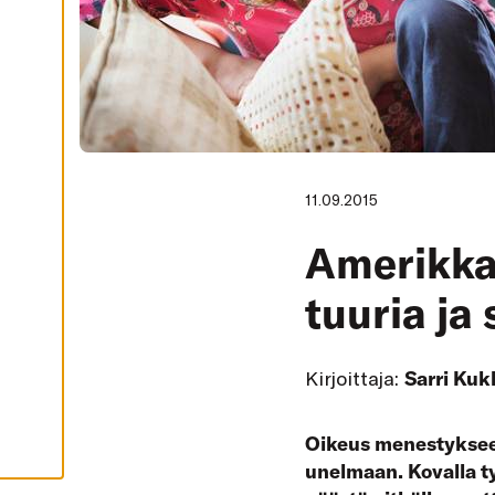
I
K
K
I
H
Y
V
Ä
K
S
Y
K
11.09.2015
A
I
K
Amerikkal
K
I
E
tuuria ja
V
Ä
S
T
E
Kirjoittaja:
Sarri Ku
E
T
Oikeus menestykseen
unelmaan. Kovalla ty