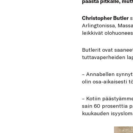
päästä pitkälle, mutt
C
hristopher Butler
s
Arlingtonissa, Mass
leikkivät olohuoneess
Butlerit ovat saanee
tuttavaperheiden la
– Annabellen synnytty
olin osa-aikaisesti t
– Kotiin päästyämme
sain 60 prosenttia p
kuukauden isyyslom