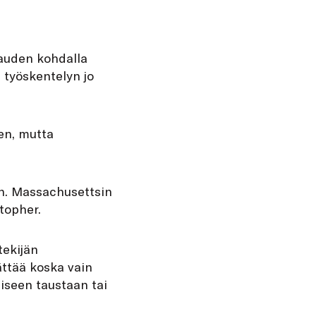
kauden kohdalla
 työskentelyn jo
een, mutta
en. Massachusettsin
topher.
tekijän
ättää koska vain
iseen taustaan tai