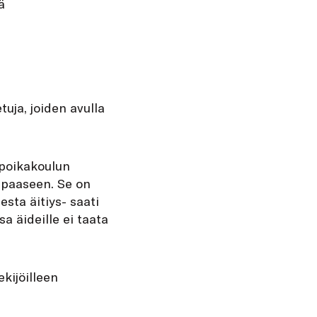
ä
uja, joiden avulla
 poikakoulun
vapaaseen. Se on
esta äitiys- saati
a äideille ei taata
kijöilleen