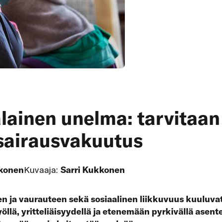
ainen unelma: tarvitaan 
 sairausvakuutus
kkonen
Kuvaaja:
Sarri Kukkonen
 ja vaurauteen sekä sosiaalinen liikkuvuus kuuluva
öllä, yritteliäisyydellä ja etenemään pyrkivällä asente