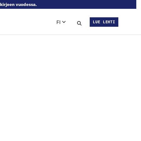
skirjeen vuodessa.
FI
LUE LEHTI
Languages
Hae sivustolta