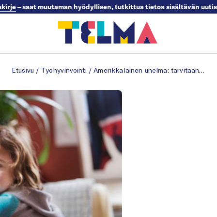
skirje
– saat muutaman hyödyllisen, tutkittua tietoa sisältävän uuti
Etusivu
/
Työhyvinvointi
/
Amerikkalainen unelma: tarvitaan työtä, tuuria ja sairausvakuutus