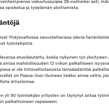
 vanhempiensa vakuutussuojaa 26-vuotiaiksi asti, mik
aa opiskelua ja työelämän aloittamista.
täntöjä
t Yhdysvalloissa neuvoteltavissa olevia henkilöstöet
at työntekijöitä.
levansa etuoikeutettu, koska nykyinen työ yksityisen
na antaa mahdollisuuden 12 viikon palkalliseen isyys
ossa ei ole liittovaltiotasoista lainsäädäntöä palkallis
vallat on Papua-Uusi-Guinean lisäksi ainoa valtio, joss
lista äitiyslomaa.
n yli 50 työntekijän yritysten on täytynyt antaa työnte
kon palkattomaan vapaaseen.