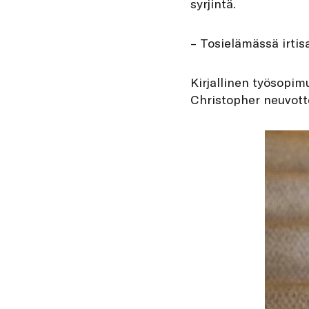
syrjintä.
– Tosielämässä irtis
Kirjallinen työsopim
Christopher neuvott