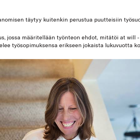
anomisen täytyy kuitenkin perustua puutteisiin työsuo
us, jossa määritellään työnteon ehdot, mitätöi at will
elee työsopimuksensa erikseen jokaista lukuvuotta k