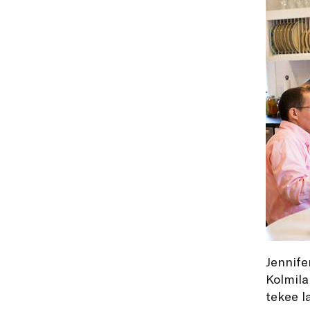
Jennifer
Kolmil
tekee l