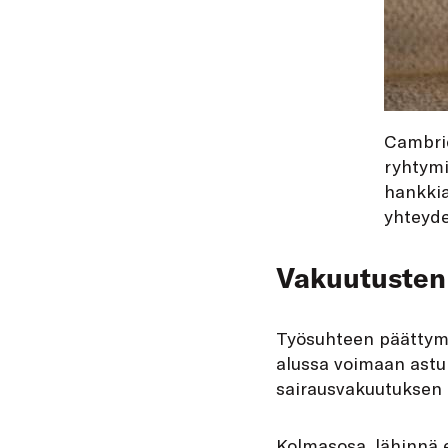
Cambrid
ryhtymi
hankkia
yhteyde
Vakuutusten
Työsuhteen päättym
alussa voimaan astu
sairausvakuutuksen 
Kolmasosa, lähinnä e