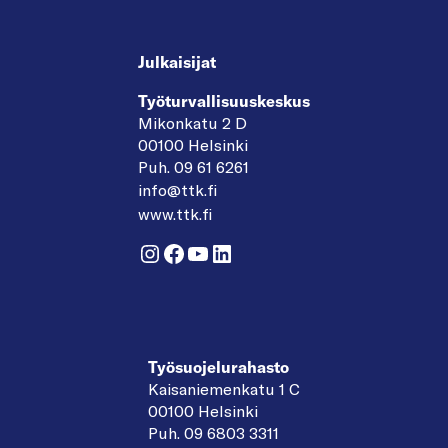
Julkaisijat
Työturvallisuuskeskus
Mikonkatu 2 D
00100 Helsinki
Puh. 09 61 6261
info@ttk.fi
www.ttk.fi
Instagram
Facebook
YouTube
LinkedIn
Työsuojelurahasto
Kaisaniemenkatu 1 C
00100 Helsinki
Puh. 09 6803 3311