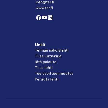
info@tsr.fi
www.tsr.fi
Facebook
YouTube
LinkedIn
Linkit
Telman näköislehti
Tilaa uutiskirje
Jätä palaute
Tilaa lehti
Tee osoitteenmuutos
Peruuta lehti