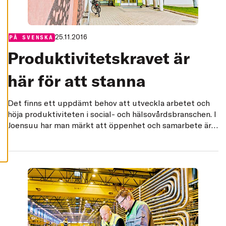
A
C
C
E
P
25.11.2016
Categories:
PÅ SVENSKA
T
E
Produktivitets­kravet är
R
A
A
här för att stanna
L
L
A
C
Det finns ett uppdämt behov att utveckla arbetet och
O
O
höja produktiviteten i social- och hälsovårdsbranschen. I
K
Joensuu har man märkt att öppenhet och samarbete är
I
E
ett fungerande recept. Den nya mätare som utvecklats
S
vid Lapplands universitet synliggör relationen mellan
arbetshälsa och produktivitet på ett konkret sätt.