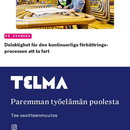
Categories:
PÅ SVENSKA
Delaktighet får den kontinuerliga förbättrings­
processen att ta fart
Paremman työelämän puolesta
Tee osoitteenmuutos
Instagram