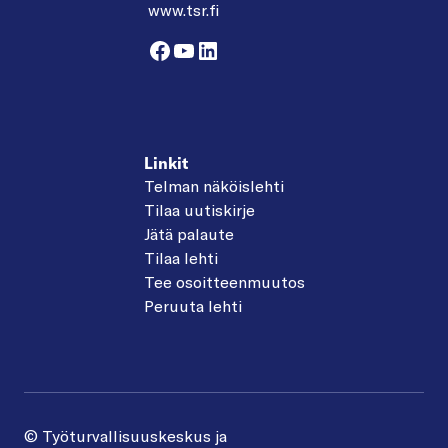
www.tsr.fi
Facebook
YouTube
LinkedIn
Linkit
Telman näköislehti
Tilaa uutiskirje
Jätä palaute
Tilaa lehti
Tee osoitteenmuutos
Peruuta lehti
© Työturvallisuuskeskus ja