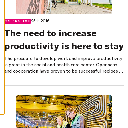
E
C
L
I
N
25.11.2016
Categories:
IN ENGLISH
E
A
The need to increase
L
L
A
productivity is here to stay
C
C
E
The pressure to develop work and improve productivity
P
T
is great in the social and health care sector. Openness
A
L
and cooperation have proven to be successful recipes in
L
the city of Joensuu. A new measurement tool developed
C
O
at the University of Lapland demonstrates clearly the
O
relationship between productivity and the well-being of
K
I
the employees.
E
S