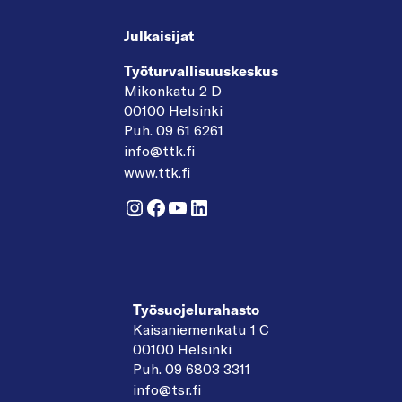
Julkaisijat
Työturvallisuuskeskus
Mikonkatu 2 D
00100 Helsinki
Puh. 09 61 6261
info@ttk.fi
www.ttk.fi
Instagram
Facebook
YouTube
LinkedIn
Työsuojelurahasto
Kaisaniemenkatu 1 C
00100 Helsinki
Puh. 09 6803 3311
info@tsr.fi