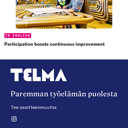
Categories:
IN ENGLISH
Participation boosts continuous improvement
Paremman työelämän puolesta
Tee osoitteenmuutos
Instagram