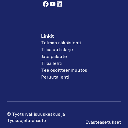
Facebook
YouTube
LinkedIn
Linkit
Telman näköislehti
Tilaa uutiskirje
Jätä palaute
Tilaa lehti
Tee osoitteenmuutos
Peruuta lehti
© Työturvallisuuskeskus ja
Työsuojelurahasto
Evästeasetukset