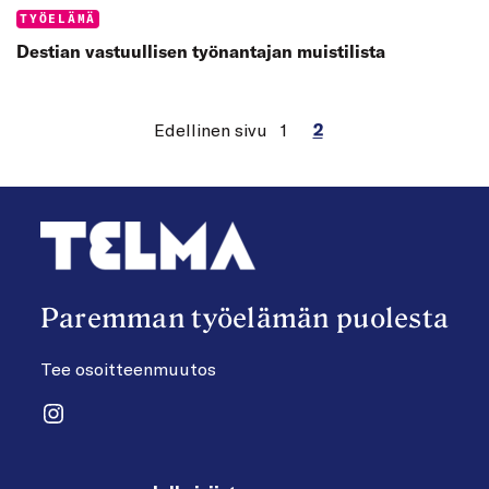
Categories:
TYÖELÄMÄ
Destian vastuullisen työnantajan muistilista
Edellinen sivu
1
2
Paremman työelämän puolesta
Tee osoitteenmuutos
Instagram